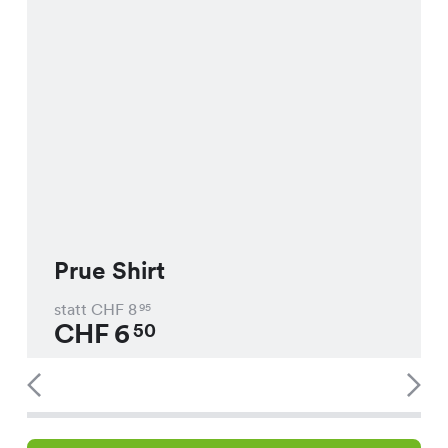
Prue Shirt
statt CHF
8
95
CHF
6
50