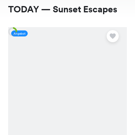
TODAY — Sunset Escapes
Angebot
A