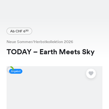
Ab CHF 6
50
Neue Sommer/Herbstkollektion 2026
TODAY – Earth Meets Sky
Angebot
A