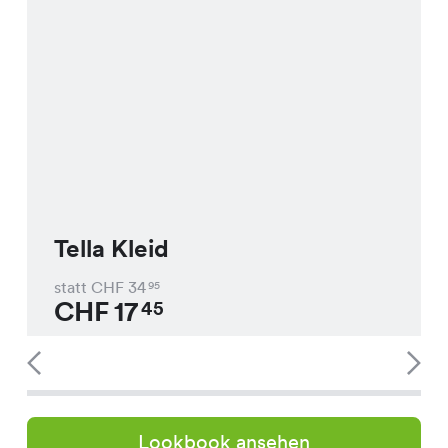
Tella Kleid
statt CHF
34
95
CHF
17
45
Lookbook ansehen