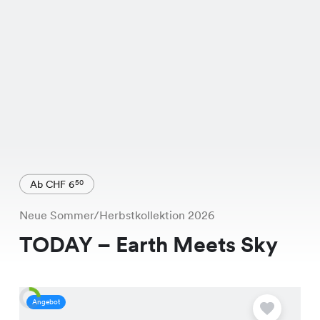
Ab CHF 6
50
Neue Sommer/Herbstkollektion 2026
TODAY – Earth Meets Sky
Angebot
A