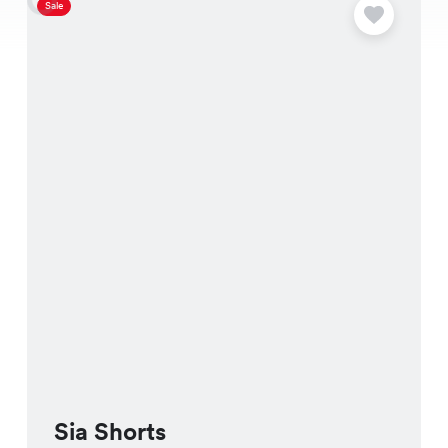
Sale
S
Sia Shorts