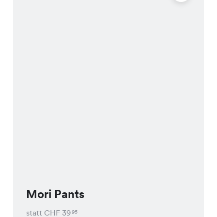
Mori Pants
statt CHF
39
95