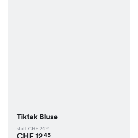
Tiktak Bluse
statt CHF
24
95
CHF
12
45