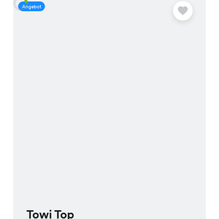
Angebot
A
Towi Top