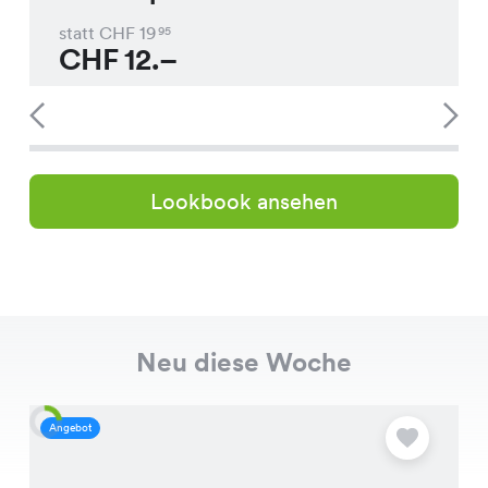
statt CHF
19
95
CHF
12.–
Lookbook ansehen
Neu diese Woche
Angebot
A