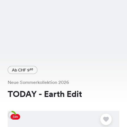
Ab CHF 9
95
Neue Sommerkollektion 2026
TODAY - Earth Edit
Sale
A