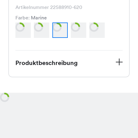
Artikelnummer 22588910-620
Farbe:
Marine
Produktbeschreibung
Das Alana Lace Top, nun im Sale für
nur CHF 4.95 statt CHF 9.95, ist ein
modisches Shirt in den Farben Weiss,
Khaki, Marine, Rost und Schwarz, das
mit seinem schmeichelnden Schnitt
jedem Outfit einen Hauch von Eleganz