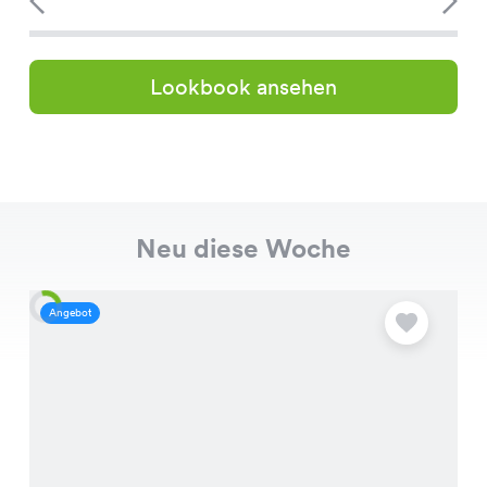
Lookbook ansehen
Neu diese Woche
Angebot
A