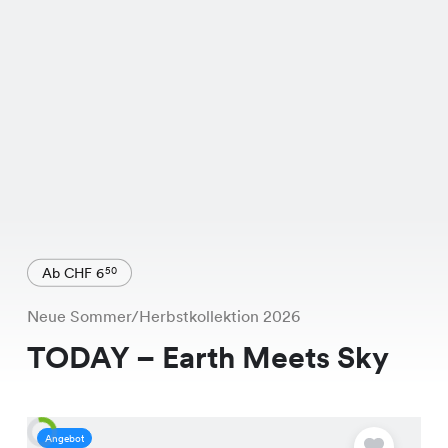
Ab CHF 6
50
Neue Sommer/Herbstkollektion 2026
TODAY – Earth Meets Sky
Angebot
A