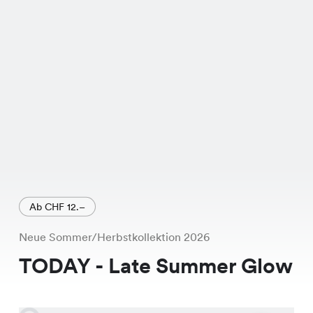
hochwertige Verarbeitung sorgt für
ein angenehmes Tragegefühl.
Ursprünglich für CHF 29.95 erhältlich,
kannst Du sie jetzt zum Spezialpreis
von nur CHF 24.95 ergattern. Ein
echtes Schnäppchen! Überprüfe die
Verfügbarkeit in Deiner nächsten
Chicorée Filiale online und sichere Dir
dieses Must-Have für den Herbst.
Ab CHF 12.–
Neue Sommer/Herbstkollektion 2026
TODAY - Late Summer Glow