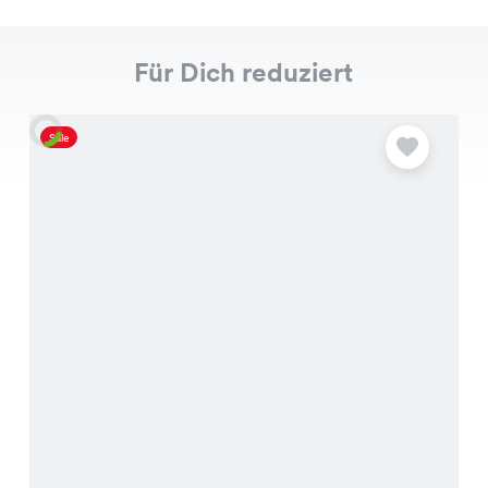
Für Dich reduziert
Sale
S