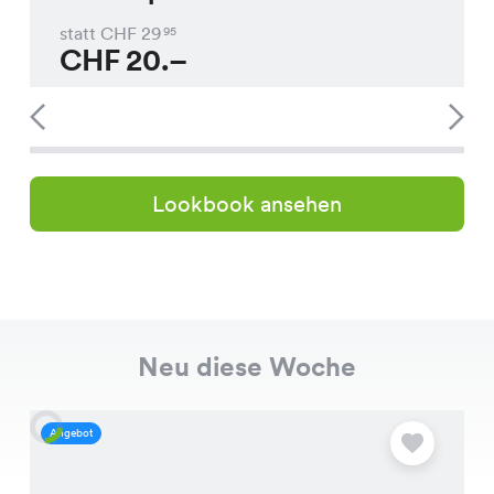
statt CHF
29
95
CHF
20.–
Lookbook ansehen
Neu diese Woche
Angebot
A