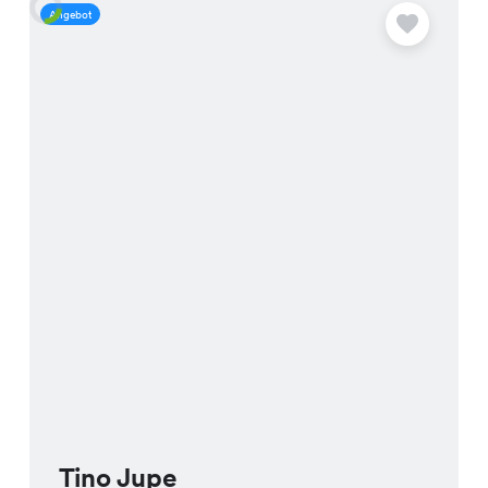
Angebot
A
Tino Jupe