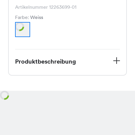
Artikelnummer 12263699-01
Farbe:
Weiss
Produktbeschreibung
Entdecke die Alyah Bluse, Deine neue
Lieblingsbluse für den Herbst. In
strahlendem Weiss bringt sie Licht in
die grauen Tage und passt perfekt zu
Deinem Herbstlook. Der Schnitt
schmeichelt jeder Figur und die