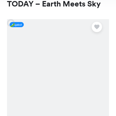
TODAY – Earth Meets Sky
Angebot
A