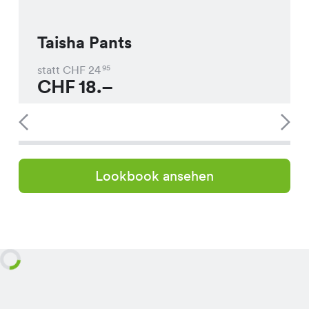
Taisha Pants
statt CHF
24
95
CHF
18.–
Lookbook ansehen