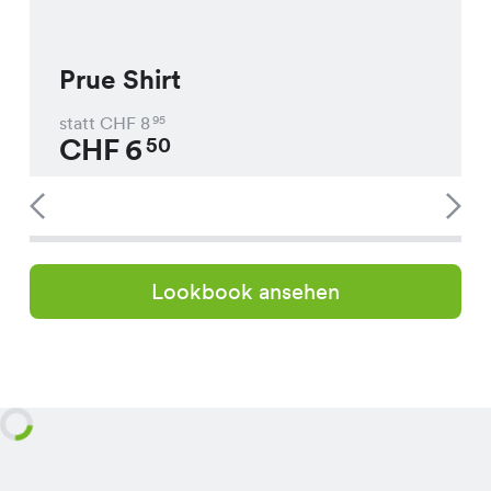
Prue Shirt
statt CHF
8
95
CHF
6
50
Lookbook ansehen