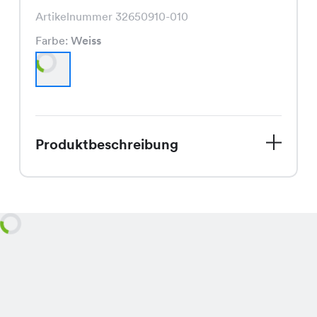
Artikelnummer 32650910-010
Farbe:
Weiss
Produktbeschreibung
Das Amalia Top, ein modisches Shirt in
Weiss, ist aktuell im Sale für nur CHF
6.45 statt dem regulären Preis von
CHF 12.95 erhältlich und besticht
durch seinen zeitlosen, bequemen
Schnitt.