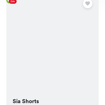
Sale
S
Sia Shorts