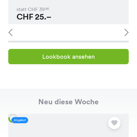
statt CHF
39
95
CHF
25.–
Lookbook ansehen
Neu diese Woche
Angebot
A