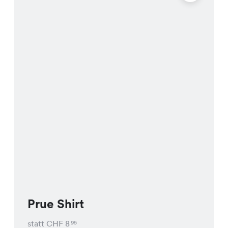
Prue Shirt
statt CHF
8
95