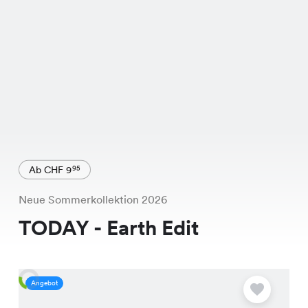
Ab CHF 9
95
Neue Sommerkollektion 2026
TODAY - Earth Edit
Angebot
A