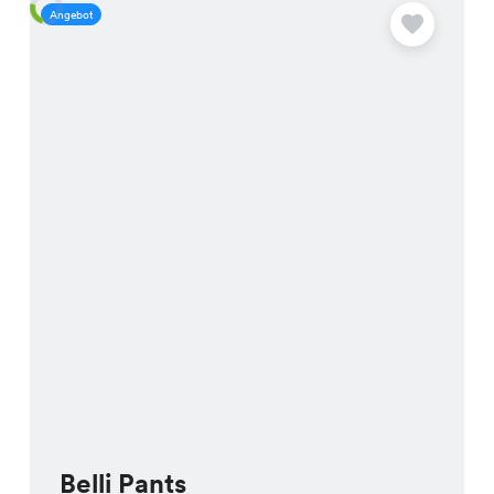
Angebot
A
Belli Pants