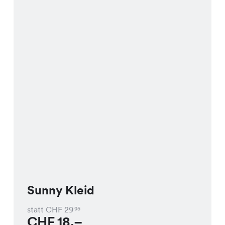
Sunny Kleid
statt CHF
29
95
CHF
18.–