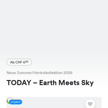
Ab CHF 6
50
Neue Sommer/Herbstkollektion 2026
TODAY – Earth Meets Sky
Angebot
A