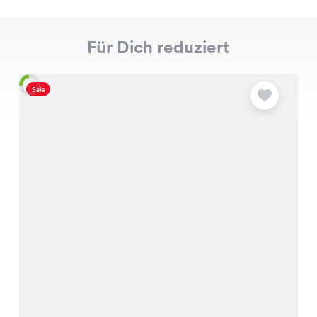
Für Dich reduziert
Sale
S