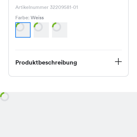
Artikelnummer 32209581-01
Farbe:
Weiss
Produktbeschreibung
Willkommen Frühling! Mit unserem
Amaretto Shirt bist Du bestens
vorbereitet. Dieses Shirt ist nicht nur
in den klassischen Farben Weiss, Rot
und Schwarz erhältlich, sondern
überzeugt auch durch seinen