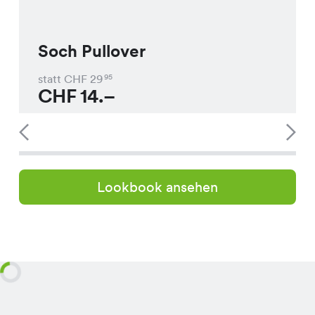
Soch Pullover
statt CHF
29
95
CHF
14.–
Lookbook ansehen