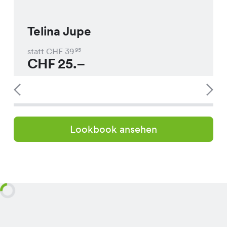
Telina Jupe
statt CHF
39
95
CHF
25.–
Lookbook ansehen