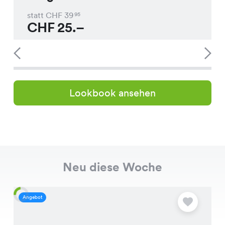
statt CHF
39
95
CHF
25.–
Lookbook ansehen
Neu diese Woche
Angebot
A