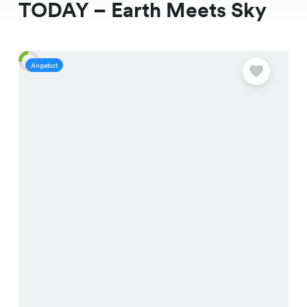
TODAY – Earth Meets Sky
Angebot
A