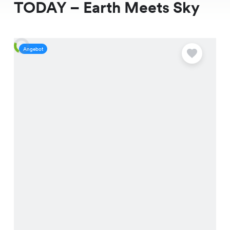
TODAY – Earth Meets Sky
Angebot
A