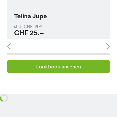
Telina Jupe
statt CHF
39
95
CHF
25.–
Lookbook ansehen