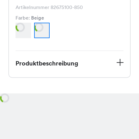
Artikelnummer 82675100-850
Farbe:
Beige
Produktbeschreibung
Im Sale erhältlich, ist die Amelie Bk
Panties Print, eine modische
Bademode für CHF 8.95 statt CHF
12.95, die in den ansprechenden
Farben Petrol und Beige erhältlich ist
und durch ihren komfortablen Schnitt