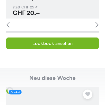
statt CHF
29
95
CHF
20.–
Lookbook ansehen
Neu diese Woche
Angebot
A