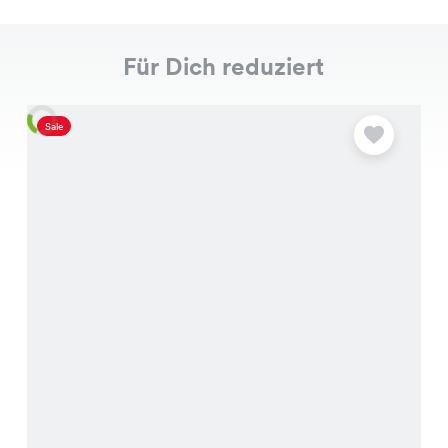
Für Dich reduziert
Sale
S