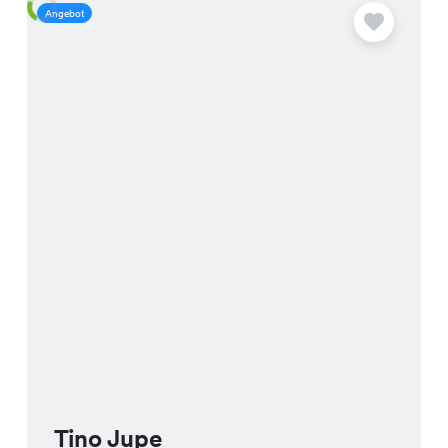
Angebot
A
Tino Jupe