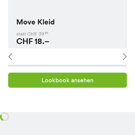
Move Kleid
statt CHF
39
95
CHF
18.–
Lookbook ansehen