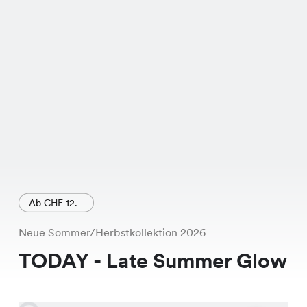
Dir nicht nur Komfort, sondern auch
Langlebigkeit. Aktuell ist sie zu einem
Spezialpreis von CHF 24.95 statt CHF
29.95 erhältlich - ein echtes
Schnäppchen! Du findest die Anna
Pants exklusiv in unseren Chicorée
Filialen. Komm vorbei, probiere sie an
und überzeuge Dich selbst von ihrer
Qualität und Passform.
Ab CHF 12.–
Neue Sommer/Herbstkollektion 2026
TODAY - Late Summer Glow