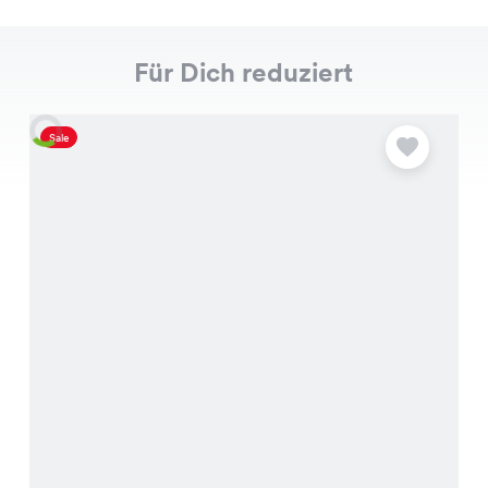
Für Dich reduziert
Sale
S