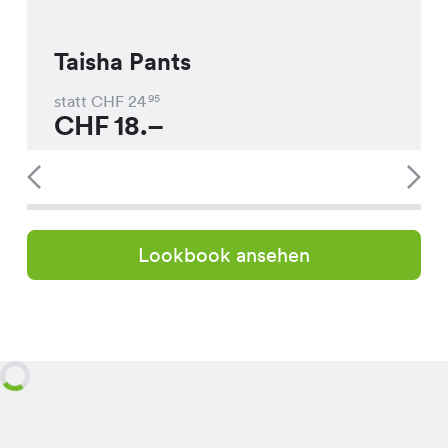
Taisha Pants
statt CHF
24
95
CHF
18.–
Lookbook ansehen