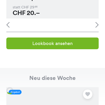
statt CHF
29
95
CHF
20.–
Lookbook ansehen
Neu diese Woche
Angebot
A