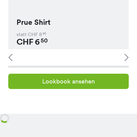
Prue Shirt
statt CHF
8
95
CHF
6
50
Lookbook ansehen