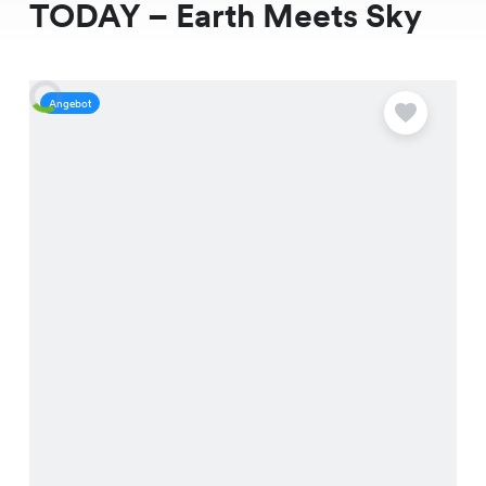
TODAY – Earth Meets Sky
Angebot
A