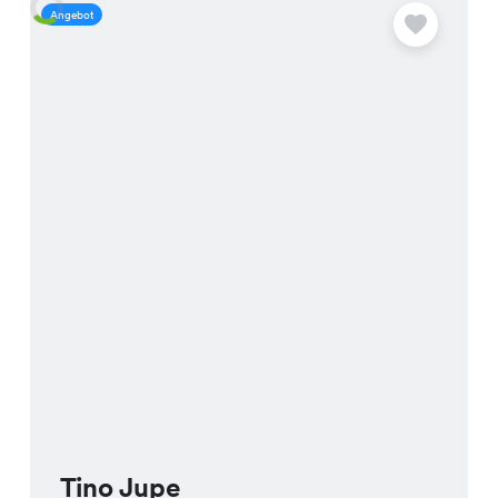
Angebot
A
Tino Jupe