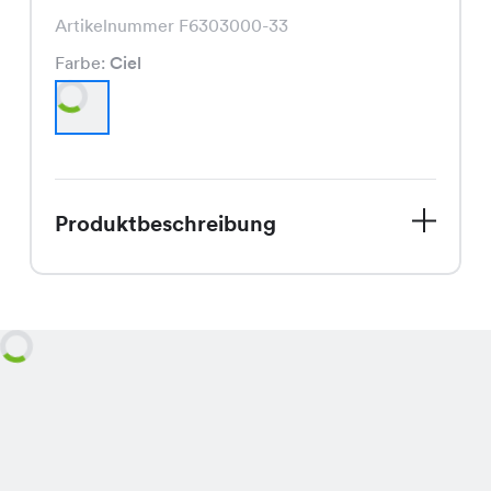
Artikelnummer F6303000-33
Farbe:
Ciel
Produktbeschreibung
Entdecke die Anna Pants, ein Must-
Have in Deinem Herbstkleiderschrank.
Diese Hose besticht durch ihren
schmeichelnden Schnitt und die
trendige Farbe Ciel. Hergestellt aus
hochwertigen Materialien, bietet sie