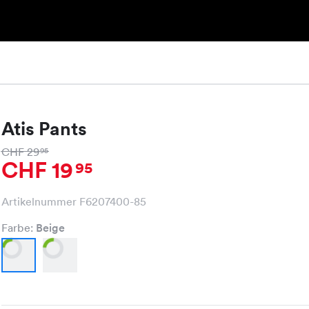
Atis Pants
CHF 29
95
CHF 19
95
Artikelnummer F6207400-85
Farbe:
Beige