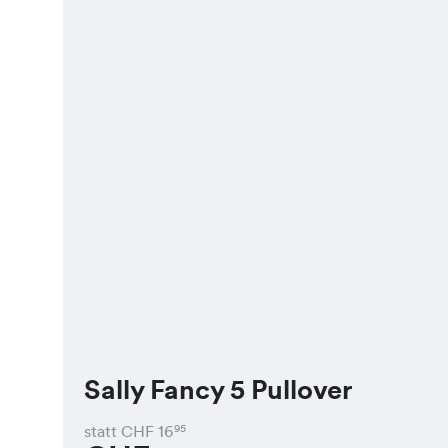
Sally Fancy 5 Pullover
statt CHF
16
95