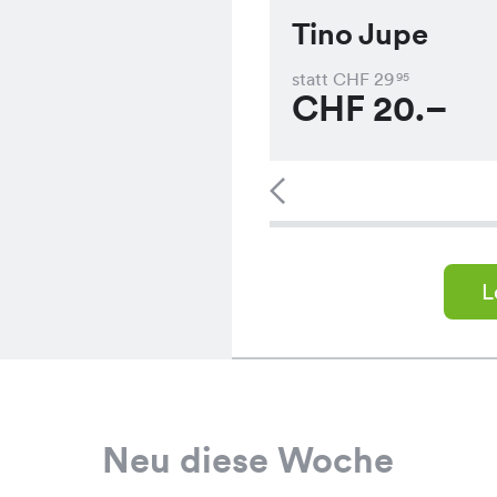
Tino Jupe
statt CHF
29
95
CHF
20.–
L
Neu diese Woche