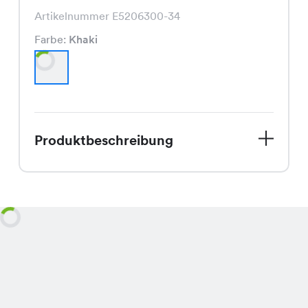
Artikelnummer E5206300-34
Farbe:
Khaki
Produktbeschreibung
Schnapp Dir dieses trendige Bany
Kleid, welches jetzt zu einem
unschlagbaren Spezialpreis von CHF
12.95 erhältlich ist, statt dem regulären
Preis von CHF 24.95! In der
angesagten Farbe Khaki ist dieses