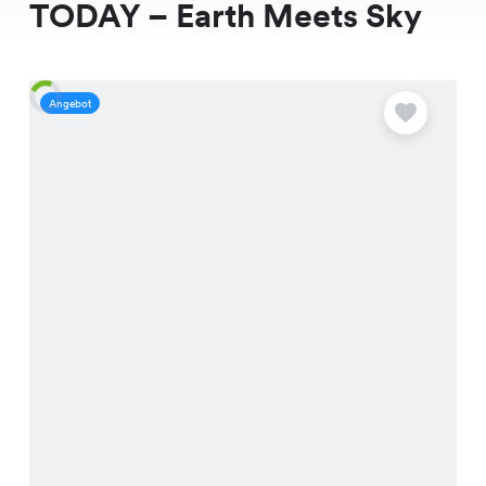
TODAY – Earth Meets Sky
Angebot
A