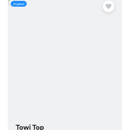
Angebot
A
Towi Top