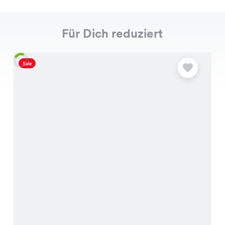
Für Dich reduziert
Sale
S