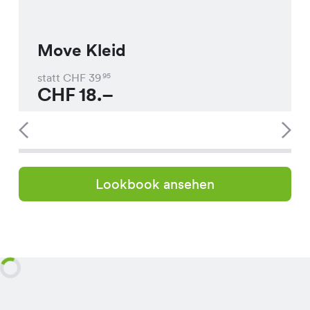
Move Kleid
statt CHF
39
95
CHF
18.–
Lookbook ansehen