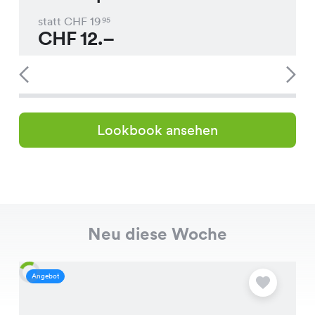
statt CHF
19
95
CHF
12.–
Lookbook ansehen
Neu diese Woche
Angebot
A