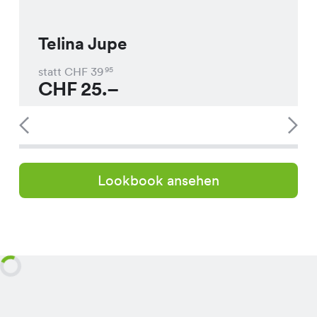
Telina Jupe
statt CHF
39
95
CHF
25.–
Lookbook ansehen