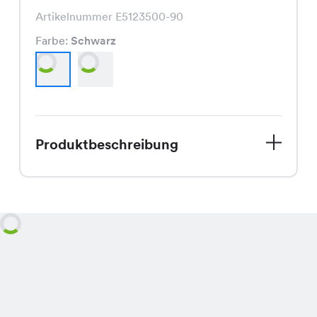
Artikelnummer E5123500-90
Farbe:
Schwarz
Produktbeschreibung
Entdecke jetzt unsere Bari Pants, die
perfekte Hose für den Spätsommer!
Mit ihrem schmeichelhaften Schnitt
und den erhältlichen Farben Schwarz
und Grau ist sie ein echter Hingucker.
Und das Beste? Sie ist momentan im