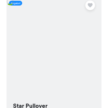
Angebot
A
Star Pullover