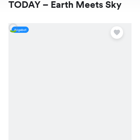
TODAY – Earth Meets Sky
Angebot
A