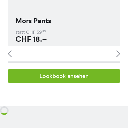
Mors Pants
statt CHF
39
95
CHF
18.–
Lookbook ansehen