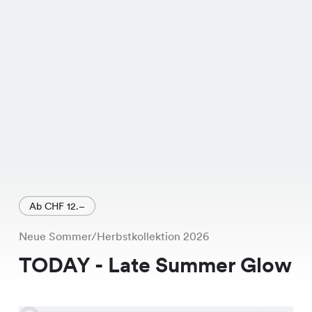
Sale und für nur CHF 14.95 statt CHF
29.95 zu haben! Ein echtes
Schnäppchen, oder? Also, worauf
wartest Du? Komm in Deine nächste
Chicorée Filiale und probiere die Bari
Pants an. Sie ist exklusiv in unseren
Filialen erhältlich und wartet nur
darauf, von Dir entdeckt zu werden.
Ab CHF 12.–
Neue Sommer/Herbstkollektion 2026
TODAY - Late Summer Glow