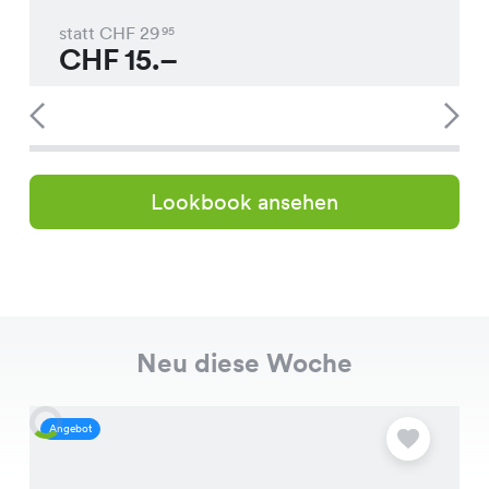
statt CHF
29
95
CHF
15.–
Lookbook ansehen
Neu diese Woche
Angebot
A