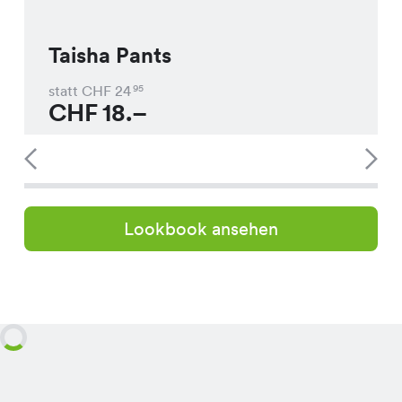
Taisha Pants
statt CHF
24
95
CHF
18.–
Lookbook ansehen