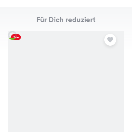
Für Dich reduziert
Sale
S