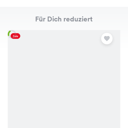
Für Dich reduziert
Sale
S