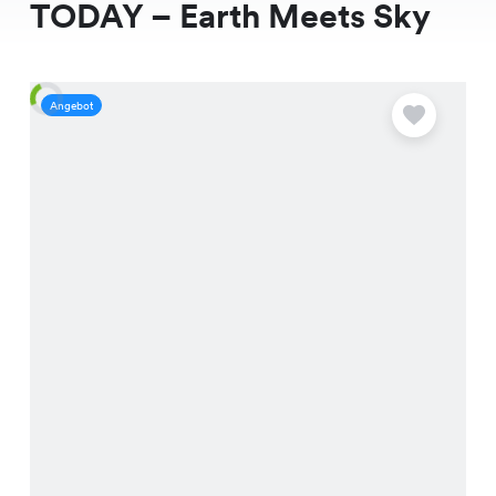
TODAY – Earth Meets Sky
Angebot
A