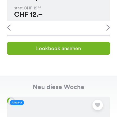
statt CHF
19
95
CHF
12.–
Lookbook ansehen
Neu diese Woche
Angebot
A