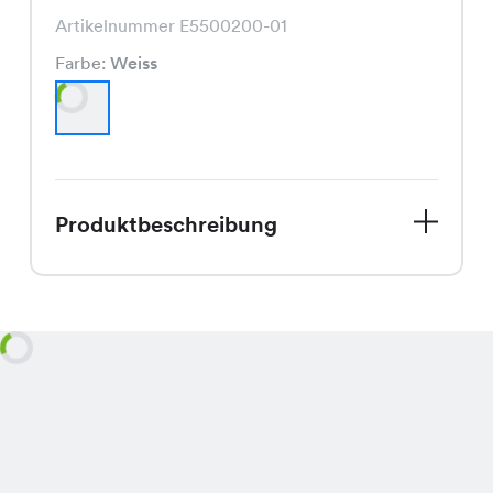
Artikelnummer E5500200-01
Farbe:
Weiss
Produktbeschreibung
Entdecke unsere Bea Bluse, die
perfekte Ergänzung für Deinen
Spätsommerlook! Diese Bluse,
exklusiv erhältlich in unseren Chicorée
Filialen, besticht durch ihren
klassischen Schnitt und die strahlend