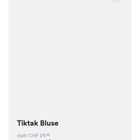
Tiktak Bluse
statt CHF
24
95