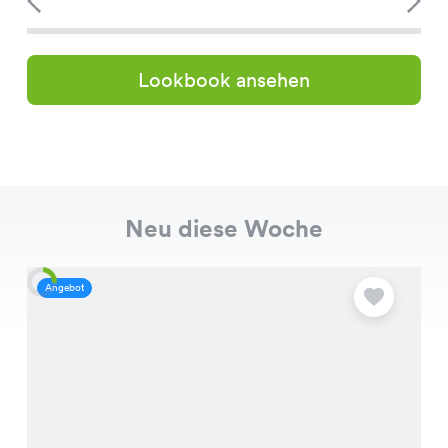
Lookbook ansehen
Neu diese Woche
Angebot
A