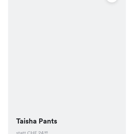
Taisha Pants
statt CHF
24
95