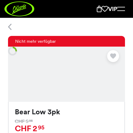
Bear Low 3pk
Nicht mehr verfügbar
Bear Low 3pk
CHF 5
95
CHF 2
95