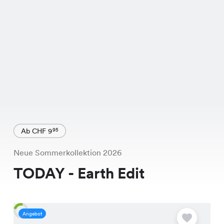
Ab CHF 9
95
Neue Sommerkollektion 2026
TODAY - Earth Edit
Angebot
A