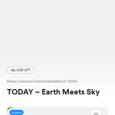
Ab CHF 6
50
Neue Sommer/Herbstkollektion 2026
TODAY – Earth Meets Sky
Angebot
A