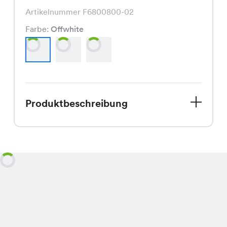
Artikelnummer F6800800-02
Farbe:
Offwhite
Produktbeschreibung
Entdecke den Belta Pullover, ein
Must-Have für den Frühling! Dieser
Strickpullover ist nicht nur modisch,
sondern auch bequem und vielseitig.
Mit seiner feinen Verarbeitung und
den frischen Farben Offwhite, Mint