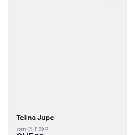
Telina Jupe
statt CHF
39
95