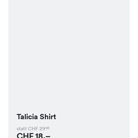
Talicia Shirt
statt CHF
29
95
CHF
18.–