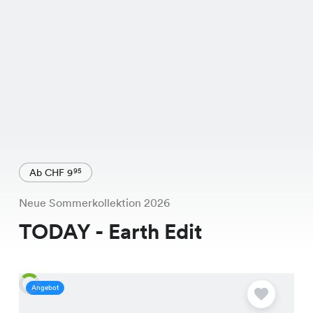
Ab CHF 9
95
Neue Sommerkollektion 2026
TODAY - Earth Edit
Angebot
A