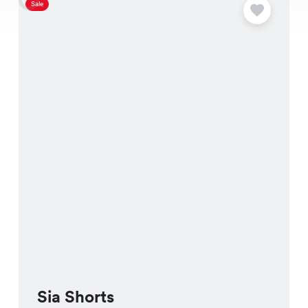
Sale
S
Sia Shorts