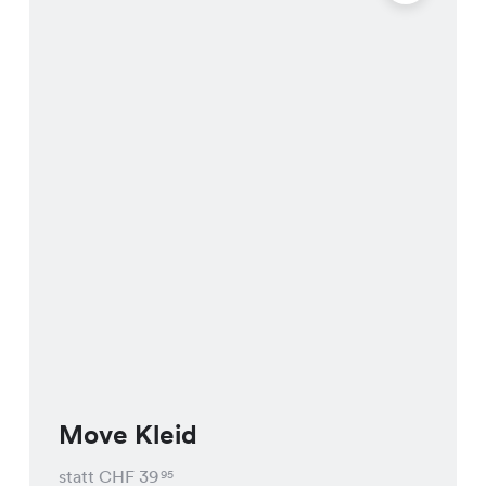
Move Kleid
statt CHF
39
95