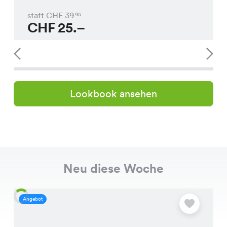
statt CHF
39
95
CHF
25.–
Lookbook ansehen
Neu diese Woche
Angebot
A