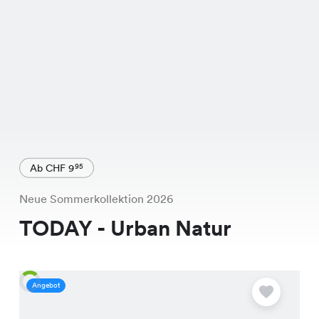
Ab CHF 9
95
Neue Sommerkollektion 2026
TODAY - Urban Natur
Angebot
A