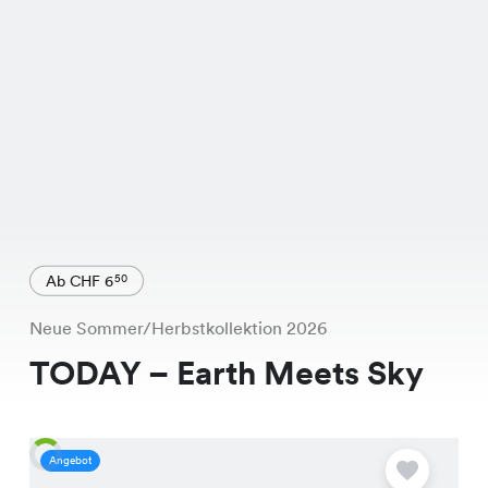
Ab CHF 6
50
Neue Sommer/Herbstkollektion 2026
TODAY – Earth Meets Sky
Angebot
A