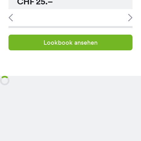
CHF
25.–
Lookbook ansehen