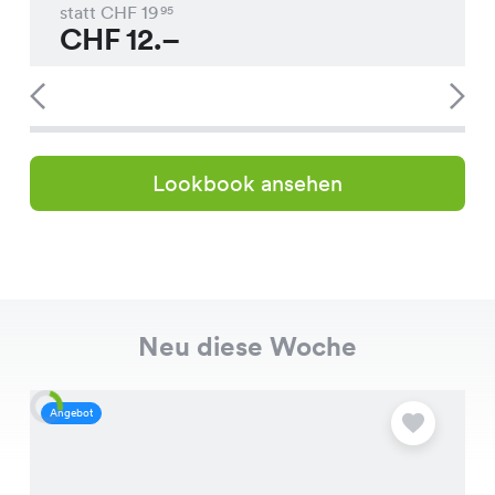
statt CHF
19
95
CHF
12.–
Lookbook ansehen
Neu diese Woche
Angebot
A