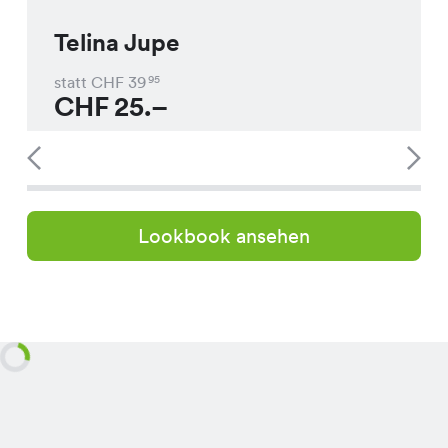
Telina Jupe
statt CHF
39
95
CHF
25.–
Lookbook ansehen