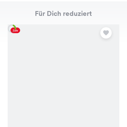
Für Dich reduziert
Sale
S