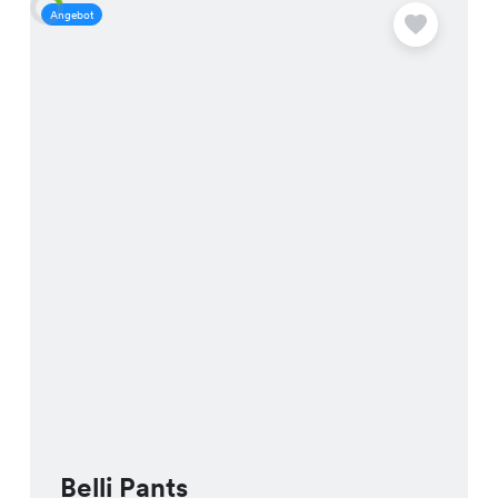
Angebot
A
Belli Pants