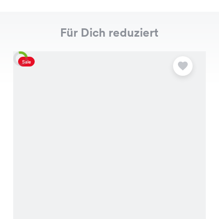
Für Dich reduziert
Sale
S