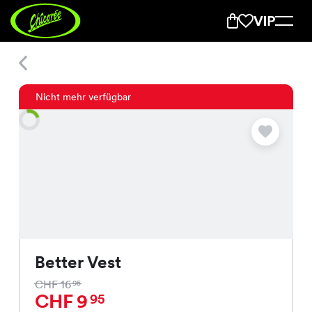
Better Vest
Nicht mehr verfügbar
Better Vest
CHF 16
95
CHF 9
95