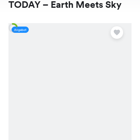
TODAY – Earth Meets Sky
Angebot
A