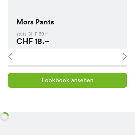
Mors Pants
statt CHF
39
95
CHF
18.–
Lookbook ansehen