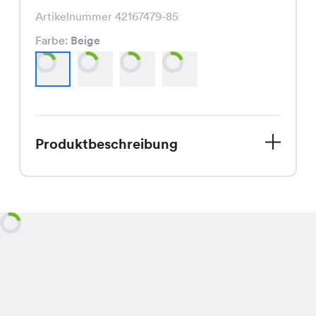
Artikelnummer 42167479-85
Farbe:
Beige
Produktbeschreibung
Entdecke das Better Vest, Dein neuer
Lieblings-Strickpullover für den
Sommer! In den Farben Beige, Natur,
Schwarz und Middle Grey Melange
erhältlich, bringt dieser Pullover
frischen Wind in Deinen