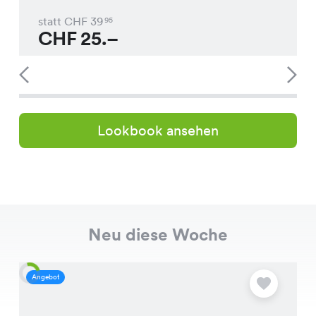
statt CHF
39
95
CHF
25.–
Lookbook ansehen
Neu diese Woche
Angebot
A