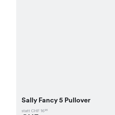
Sally Fancy 5 Pullover
statt CHF
16
95