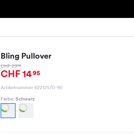
Bling Pullover
CHF 29
95
CHF 14
95
Artikelnummer 62212570-90
Farbe:
Schwarz