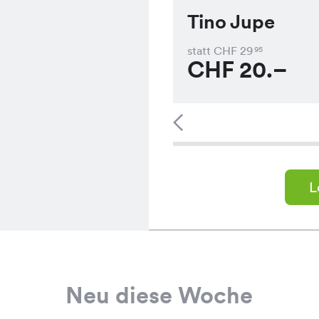
Tino Jupe
statt CHF
29
95
CHF
20.–
L
Neu diese Woche