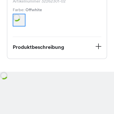
Artikelnummer 32262301-02
Farbe:
Offwhite
Produktbeschreibung
Entdecke das Bohemia Kleid in
Offwhite, Dein perfekter Begleiter für
den Herbst! Dieses Kleid besticht
durch seinen fließenden Schnitt und
die trendige Farbe, die sich perfekt in
die herbstliche Farbpalette einfügt.
Die hochwertige Verarbeitung