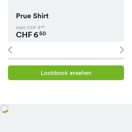
Prue Shirt
statt CHF
8
95
CHF
6
50
Lookbook ansehen