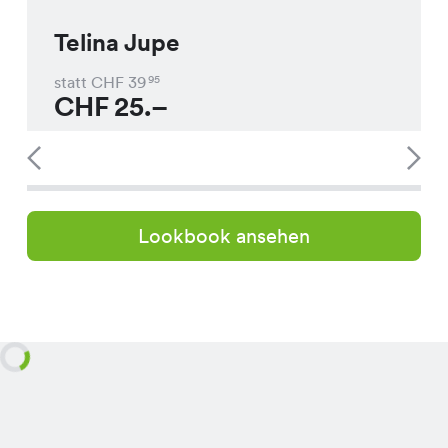
Telina Jupe
statt CHF
39
95
CHF
25.–
Lookbook ansehen