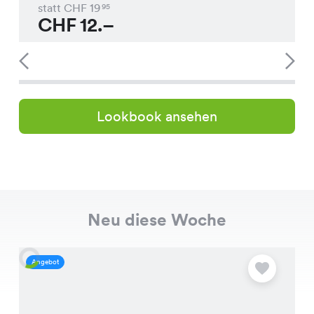
statt CHF
19
95
CHF
12.–
Lookbook ansehen
Neu diese Woche
Angebot
A