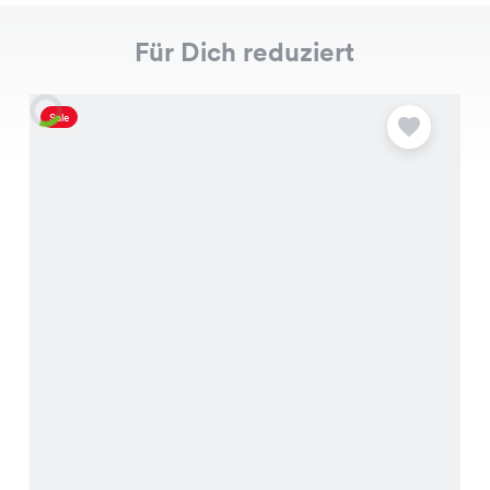
Für Dich reduziert
Sale
S