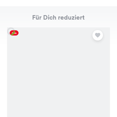
Für Dich reduziert
Sale
S