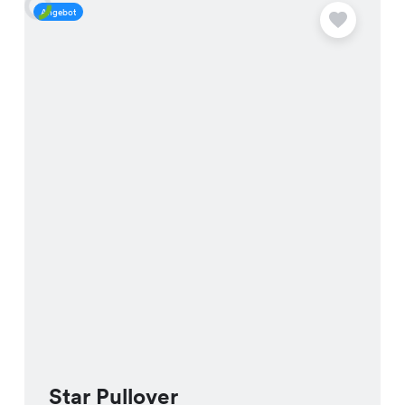
Angebot
A
Star Pullover