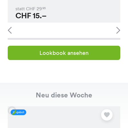
statt CHF
29
95
CHF
15.–
Lookbook ansehen
Neu diese Woche
Angebot
A