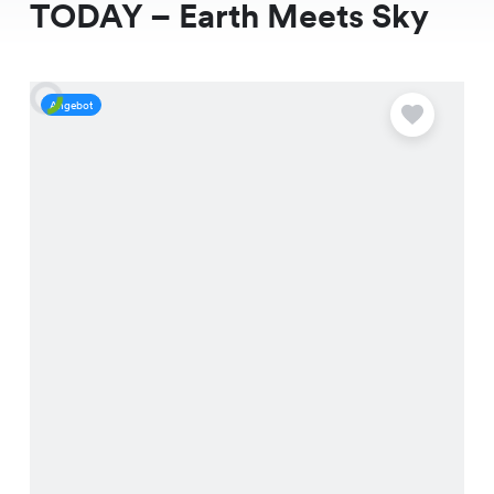
TODAY – Earth Meets Sky
Angebot
A