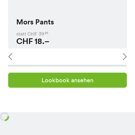
Mors Pants
statt CHF
39
95
CHF
18.–
Lookbook ansehen