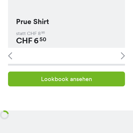
Prue Shirt
statt CHF
8
95
CHF
6
50
Lookbook ansehen