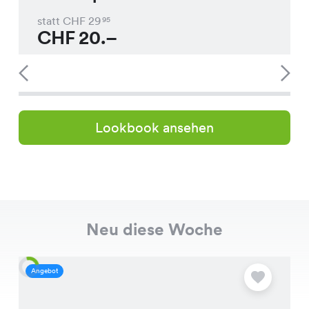
statt CHF
29
95
CHF
20.–
Lookbook ansehen
Neu diese Woche
Angebot
A