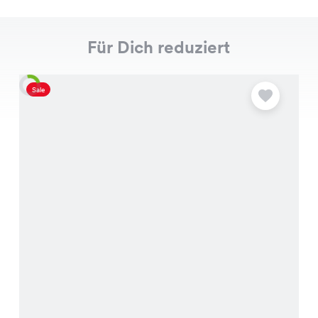
Für Dich reduziert
Sale
S