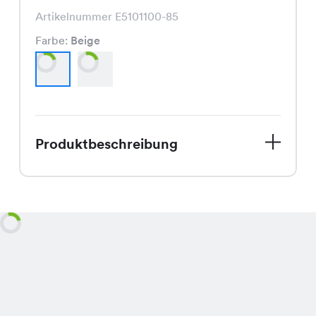
Artikelnummer E5101100-85
Farbe:
Beige
Produktbeschreibung
Entdecke den Bosa Pullover, unser
beliebter Strickpullover, jetzt zu
einem unschlagbaren Spezialpreis von
nur CHF 14.95 statt dem regulären
Preis von CHF 29.95. Dieser Pullover,
erhältlich in den Farben Beige und