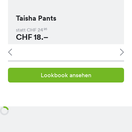
Taisha Pants
statt CHF
24
95
CHF
18.–
Lookbook ansehen