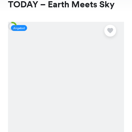
TODAY – Earth Meets Sky
Angebot
A