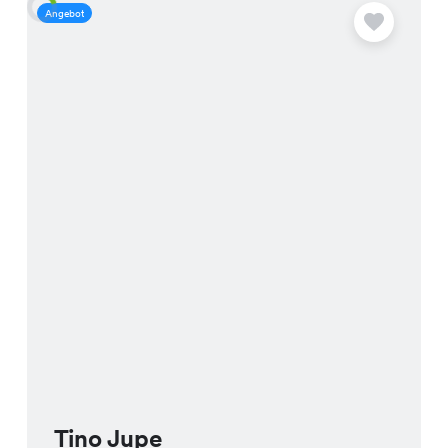
Angebot
A
Tino Jupe