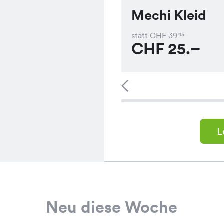
Mechi Kleid
statt CHF
39
95
CHF
25.–
L
Neu diese Woche