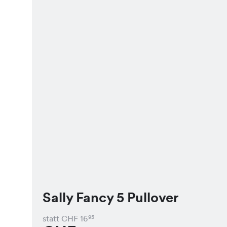
Sally Fancy 5 Pullover
statt CHF
16
95