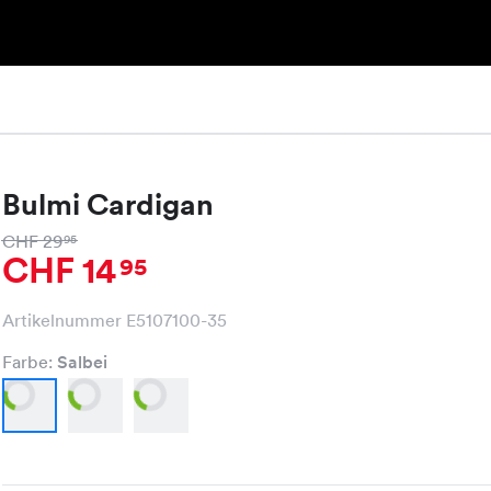
Bulmi Cardigan
CHF 29
95
CHF 14
95
Artikelnummer E5107100-35
Farbe:
Salbei