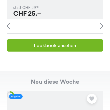
statt CHF
39
95
CHF
25.–
Lookbook ansehen
Neu diese Woche
Angebot
A