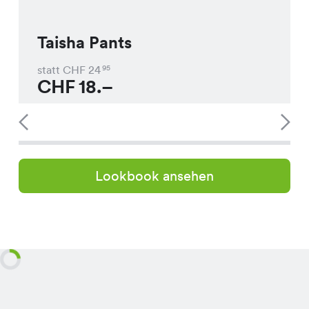
Taisha Pants
statt CHF
24
95
CHF
18.–
Lookbook ansehen