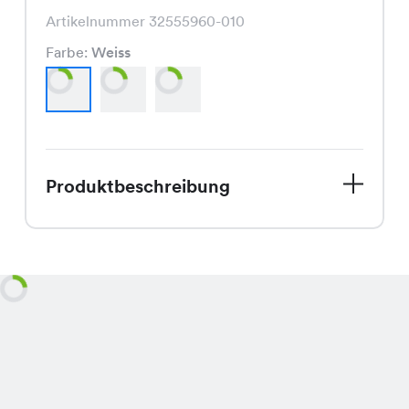
Artikelnummer 32555960-010
Farbe:
Weiss
Produktbeschreibung
Die Calla Bluse, jetzt im Sale für nur
CHF 9.95 statt CHF 19.95, ist in den
eleganten Farben Weiss, Night Blue
und Ciel erhältlich und besticht durch
ihren schmeichelnden Schnitt, der
jedem Outfit eine feminine Note