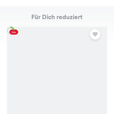
Für Dich reduziert
Sale
S