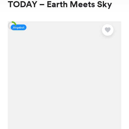
TODAY – Earth Meets Sky
Angebot
A