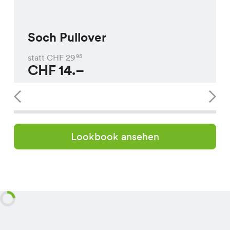
Soch Pullover
statt CHF
29
95
CHF
14.–
Lookbook ansehen