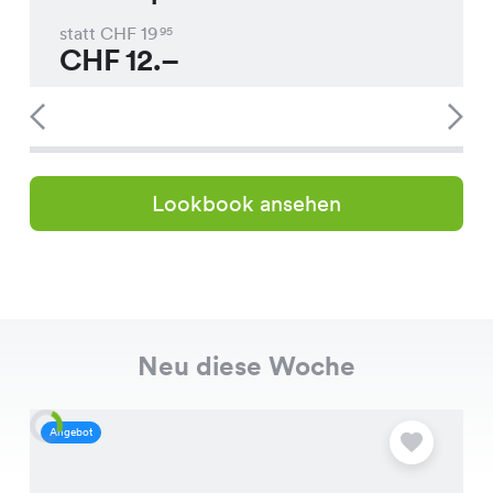
statt CHF
19
95
CHF
12.–
Lookbook ansehen
Neu diese Woche
Angebot
A