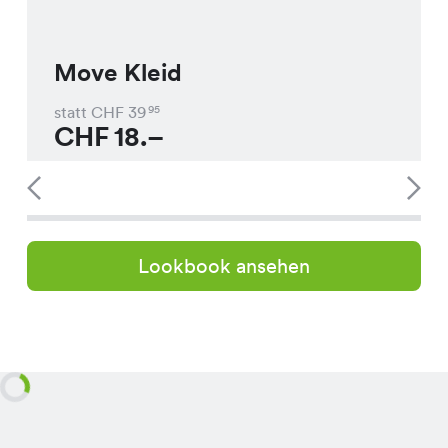
Move Kleid
statt CHF
39
95
CHF
18.–
Lookbook ansehen