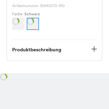
Artikelnummer 32645072-910
Farbe:
Schwarz
Produktbeschreibung
Das Cassia Shirt, aktuell im Sale für
nur CHF 12.45 statt CHF 24.95, ist in
den klassischen Farben Beige und
Schwarz erhältlich und besticht durch
seinen schmeichelnden Schnitt.