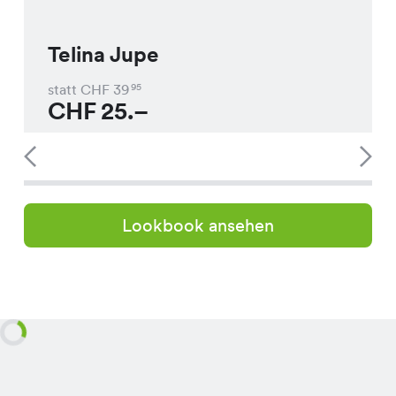
Telina Jupe
statt CHF
39
95
CHF
25.–
Lookbook ansehen