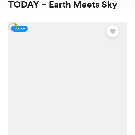
TODAY – Earth Meets Sky
Angebot
A