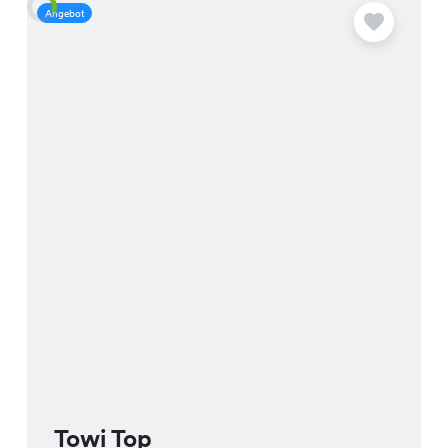
Angebot
A
Towi Top