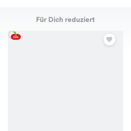
Für Dich reduziert
Sale
S