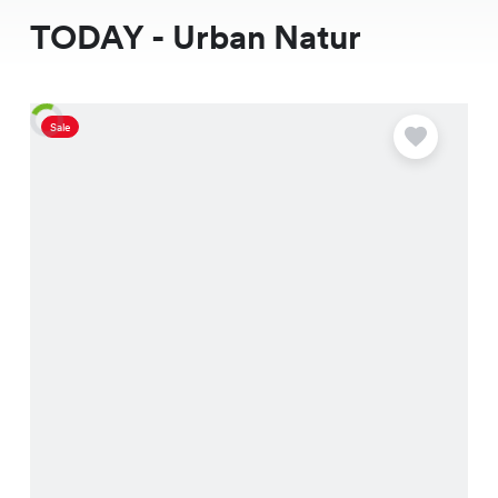
TODAY - Urban Natur
Sale
A