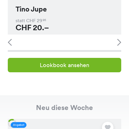
Tino Jupe
statt CHF
29
95
CHF
20.–
Lookbook ansehen
Neu diese Woche
Angebot
A