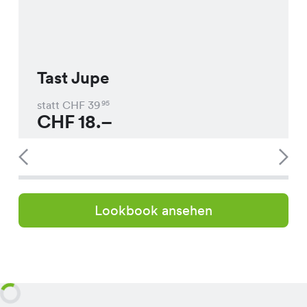
Tast Jupe
statt CHF
39
95
CHF
18.–
Lookbook ansehen