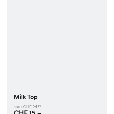
Milk Top
statt CHF
24
95
CHF
15.–