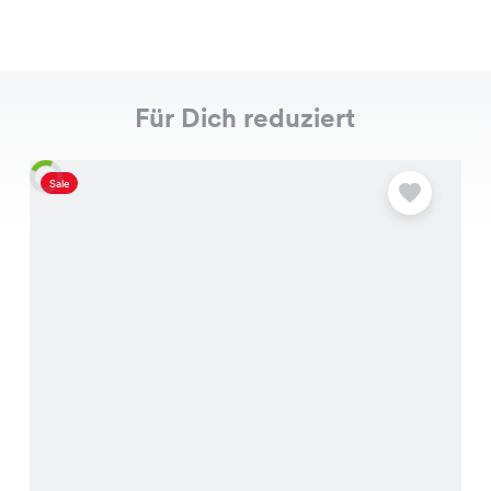
Für Dich reduziert
Sale
S