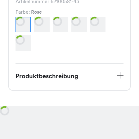
Artikelnummer 62100581-43
Farbe:
Rose
Produktbeschreibung
Entdecke unsere Catty Pants, die
perfekte Jogging Pants für den
Spätsommer. Mit einem Preis von nur
CHF 14.95 ist sie nicht nur unglaublich
bequem, sondern auch super günstig.