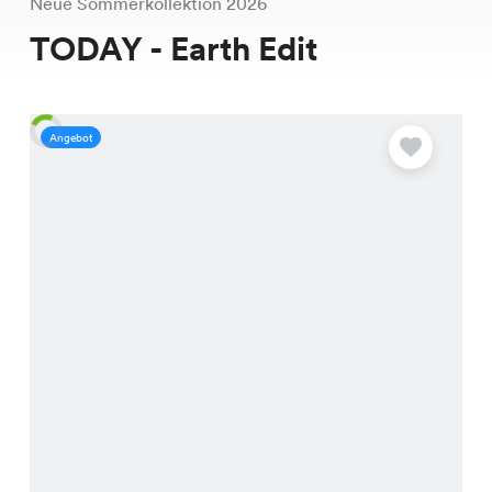
Neue Sommerkollektion 2026
TODAY - Earth Edit
Angebot
A