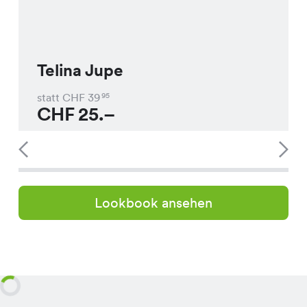
Telina Jupe
statt CHF
39
95
CHF
25.–
Lookbook ansehen