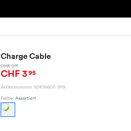
Charge Cable
CHF 5
95
CHF 3
95
Artikelnummer 92406600-999
Farbe:
Assortiert