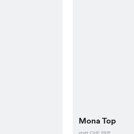
Mona Top
statt CHF
29
95