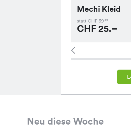
Mechi Kleid
statt CHF
39
95
CHF
25.–
L
Neu diese Woche