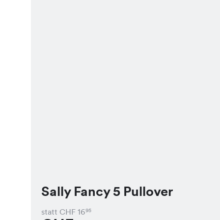
Sally Fancy 5 Pullover
statt CHF
16
95