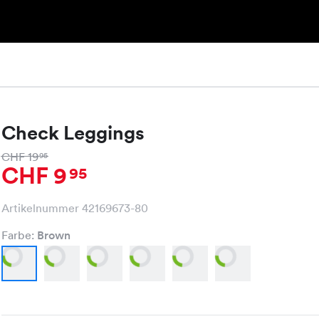
Check Leggings
CHF 19
95
CHF 9
95
Artikelnummer 42169673-80
Farbe:
Brown