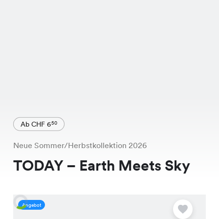
Ab CHF 6
50
Neue Sommer/Herbstkollektion 2026
TODAY – Earth Meets Sky
Angebot
A