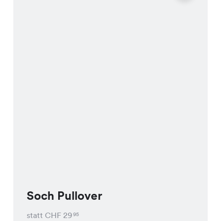
Soch Pullover
statt CHF
29
95