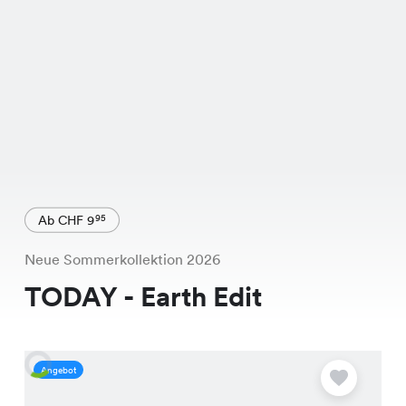
Ab CHF 9
95
Neue Sommerkollektion 2026
TODAY - Earth Edit
Angebot
A