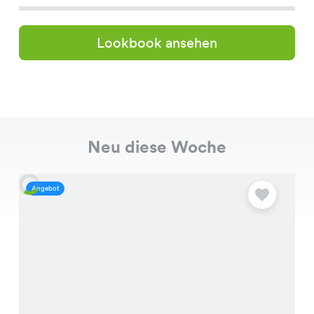
Lookbook ansehen
Neu diese Woche
Angebot
A