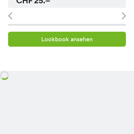
CHF
25.–
Lookbook ansehen