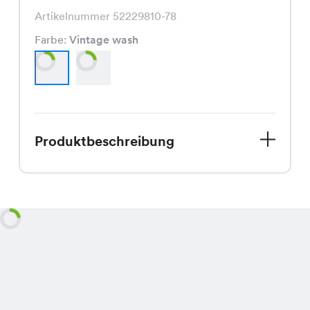
Artikelnummer 52229810-78
Farbe:
Vintage wash
Produktbeschreibung
Entdecke die Cinamon Jeans, Dein
neuer Favorit für den Spätsommer! Mit
ihrem perfekten Schnitt und der
hochwertigen Verarbeitung ist sie ein
Must-Have für jede Garderobe. Ob in
Vintage Wash oder Black Denim, diese