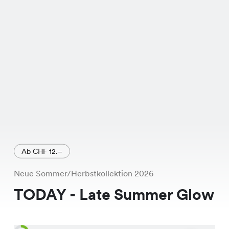
Jeans bringt frischen Wind in Deinen
Kleiderschrank. Und das Beste? Statt
CHF 49.95 bekommst Du sie jetzt zum
Spezialpreis von nur CHF 39.95! Also,
worauf wartest Du noch? Schau in
Deiner nächsten Chicorée Filiale
vorbei und probiere die Cinamon
Jeans an. Wir freuen uns auf Dich!
Ab CHF 12.–
Neue Sommer/Herbstkollektion 2026
TODAY - Late Summer Glow