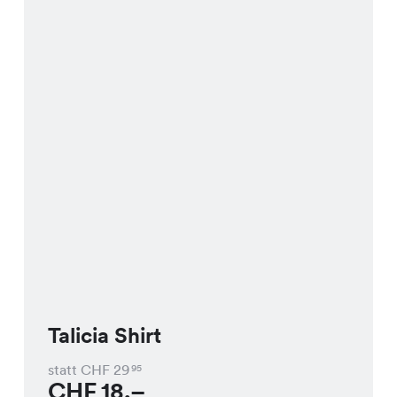
Talicia Shirt
statt CHF
29
95
CHF
18.–