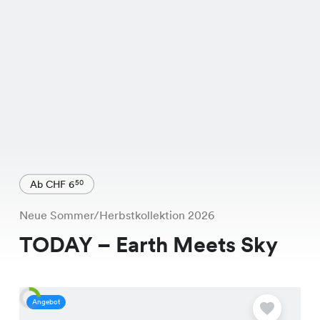
Ab CHF 6
50
Neue Sommer/Herbstkollektion 2026
TODAY – Earth Meets Sky
Angebot
A