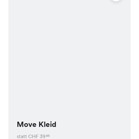
Move Kleid
statt CHF
39
95