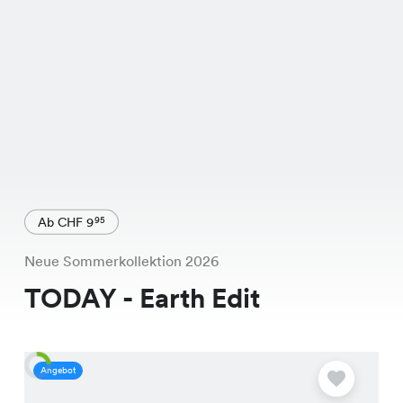
Ab CHF 9
95
Neue Sommerkollektion 2026
TODAY - Earth Edit
Angebot
A