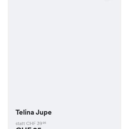
Telina Jupe
statt CHF
39
95