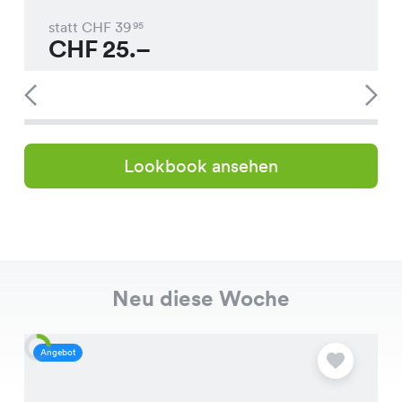
statt CHF
39
95
CHF
25.–
Lookbook ansehen
Neu diese Woche
Angebot
A