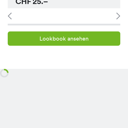
CHF
25.–
Lookbook ansehen