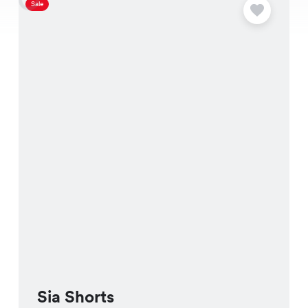
Sale
S
Sia Shorts