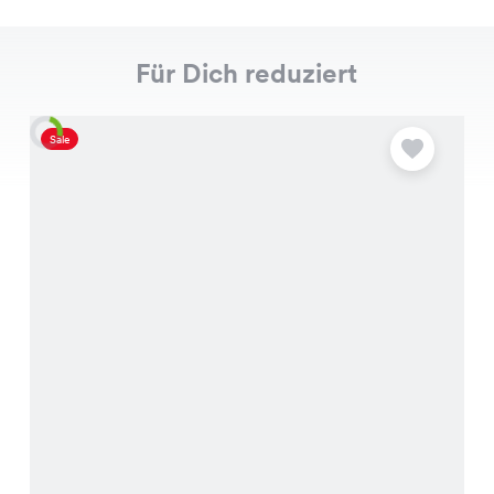
Für Dich reduziert
Sale
S