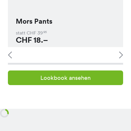
Mors Pants
statt CHF
39
95
CHF
18.–
Lookbook ansehen