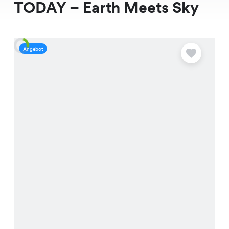
TODAY – Earth Meets Sky
Angebot
A