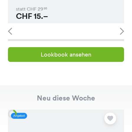
statt CHF
29
95
CHF
15.–
Lookbook ansehen
Neu diese Woche
Angebot
A