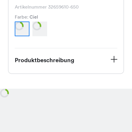
Artikelnummer 32659610-650
Farbe:
Ciel
Produktbeschreibung
Die Coco Bermuda, aktuell im Sale für
nur CHF 14.95 statt CHF 29.95, ist
eine modisch geschnittene Hose, die
in den frischen Farben Ciel und Beige
erhältlich ist und jedem Outfit einen
Hauch von Eleganz verleiht.