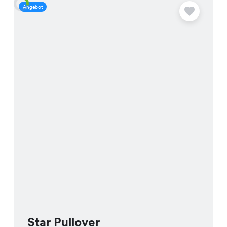
Angebot
A
Star Pullover