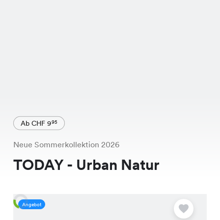
Ab CHF 9
95
Neue Sommerkollektion 2026
TODAY - Urban Natur
Angebot
A