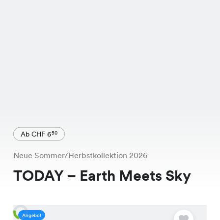
Ab CHF 6
50
Neue Sommer/Herbstkollektion 2026
TODAY – Earth Meets Sky
Angebot
A