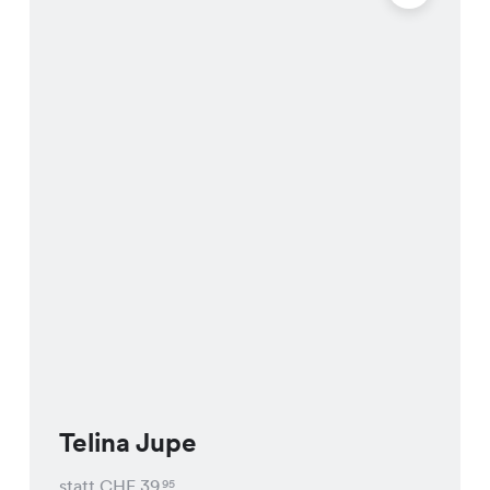
Telina Jupe
statt CHF
39
95