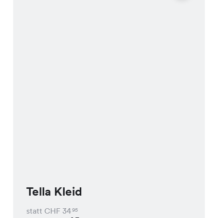
Tella Kleid
statt CHF
34
95