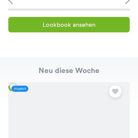
Lookbook ansehen
Neu diese Woche
Angebot
A