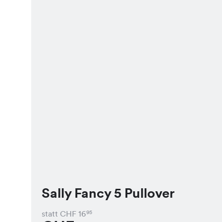
Sally Fancy 5 Pullover
statt CHF
16
95