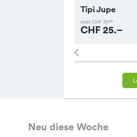
Tipi Jupe
statt CHF
39
95
CHF
25.–
L
Neu diese Woche