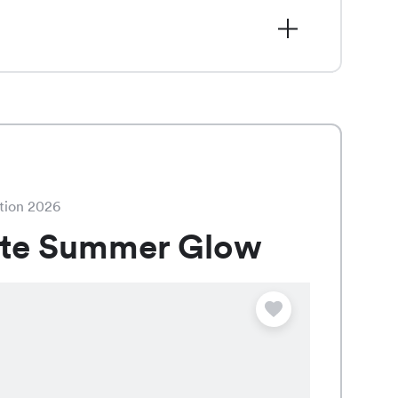
 3.95 statt CHF 8.95, überzeugt mit
rechenden Farben Weiss, Gelb, Chili,
tion 2026
ate Summer Glow
Angebot