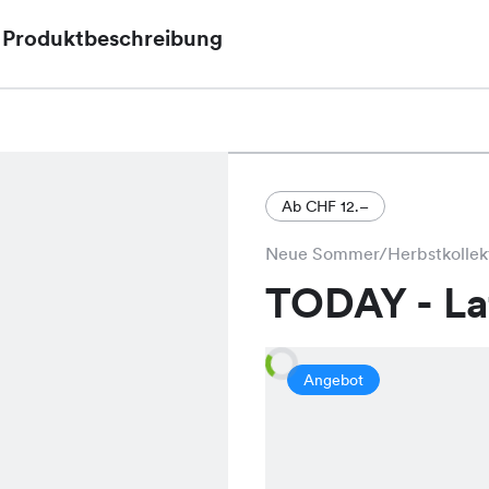
Produktbeschreibung
Das Connie Shirt, aktuell im Angebot für nur CHF
einem schmeichelnden Schnitt und ist in den ansp
Türkis, Royal und Schwarz erhältlich.
Ab CHF 12.–
Neue Sommer/Herbstkollek
TODAY - L
Angebot