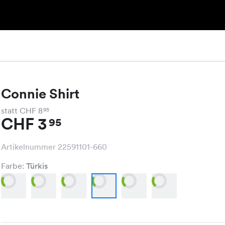
Connie Shirt
statt CHF 8
95
CHF 3
95
Artikelnummer 22591101-660
Farbe:
Türkis