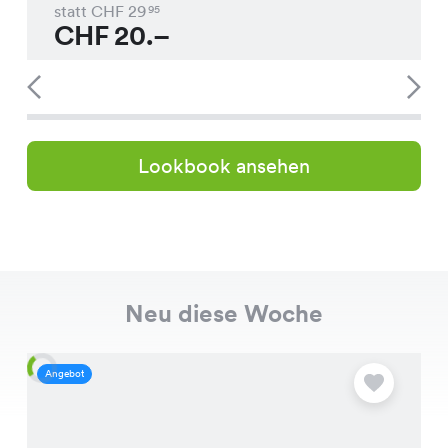
statt CHF
29
95
CHF
20.–
Lookbook ansehen
Neu diese Woche
Angebot
A