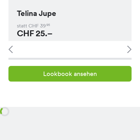
Telina Jupe
statt CHF
39
95
CHF
25.–
Lookbook ansehen