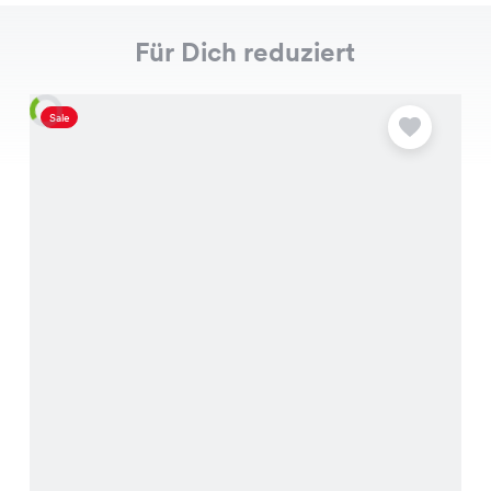
Für Dich reduziert
Sale
S