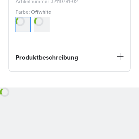
Artikelnummer 32110781-02
Farbe:
Offwhite
Produktbeschreibung
Geniesse den Spätsommer in vollen
Zügen mit unserer Curcuma Bluse. Mit
ihrem schmeichelnden Schnitt und
den erhältlichen Farben Offwhite und
Schwarz, passt sie perfekt zu Deinem
Spätsommer-Look. Für nur CHF 19.95
ist sie ein echtes Schnäppchen und