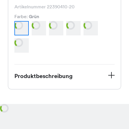
Artikelnummer 22390410-20
Farbe:
Grün
Produktbeschreibung
Willkommen in der Frühlingskollektion
von Chicorée! Wir freuen uns, Dir
unsere Cycle Leggings vorzustellen,
die derzeit zu einem Spezialpreis von