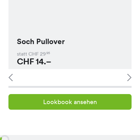
Soch Pullover
statt CHF
29
95
CHF
14.–
Lookbook ansehen