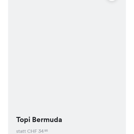
Topi Bermuda
statt CHF
34
95