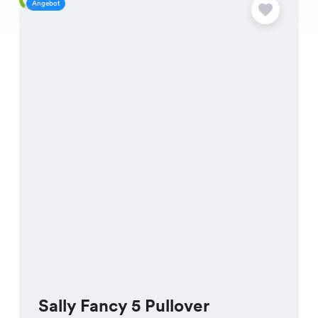
Angebot
A
Sally Fancy 5 Pullover