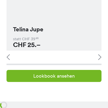
Telina Jupe
statt CHF
39
95
CHF
25.–
Lookbook ansehen