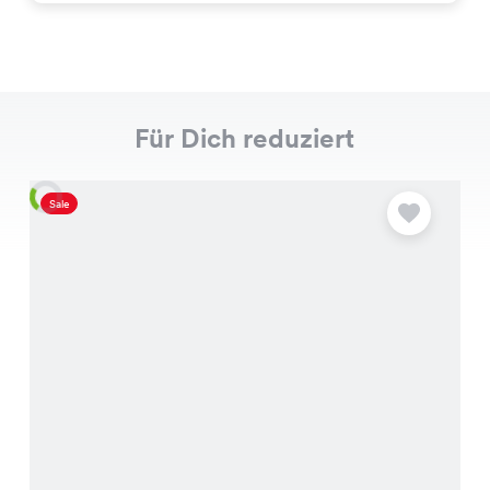
Für Dich reduziert
Sale
S