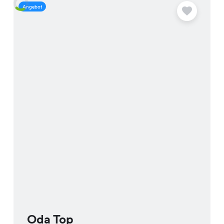
Angebot
A
Oda Top