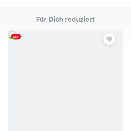
Für Dich reduziert
Sale
S