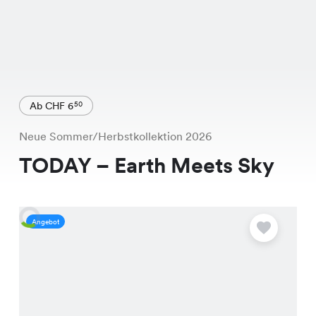
Ab CHF 6
50
Neue Sommer/Herbstkollektion 2026
TODAY – Earth Meets Sky
Angebot
A