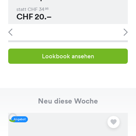
statt CHF
34
95
CHF
20.–
Lookbook ansehen
Neu diese Woche
Angebot
A