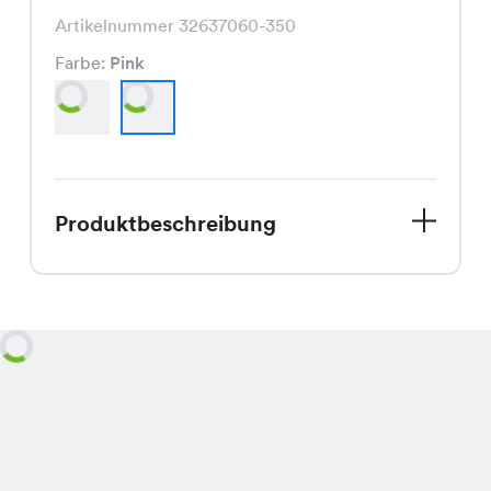
Artikelnummer 32637060-350
Farbe:
Pink
Produktbeschreibung
Das Daktari Kleid, aktuell im Sale für
nur CHF 14.95 statt CHF 29.95,
besticht durch seinen modischen
Schnitt und ist in den fröhlichen
Farben Gelb und Pink erhältlich.