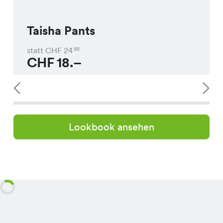
Taisha Pants
statt CHF
24
95
CHF
18.–
Lookbook ansehen