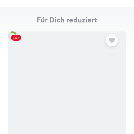
Für Dich reduziert
Sale
S