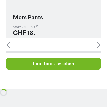
Mors Pants
statt CHF
39
95
CHF
18.–
Lookbook ansehen