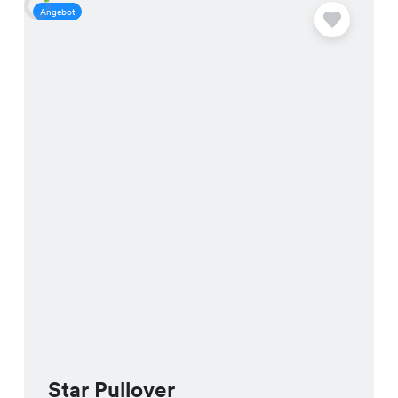
Angebot
A
Star Pullover