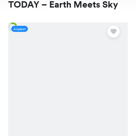
TODAY – Earth Meets Sky
Angebot
A