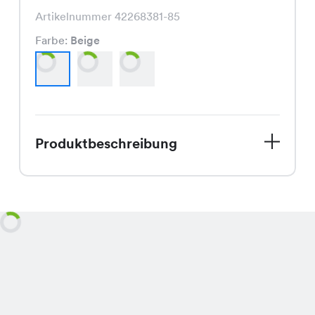
Artikelnummer 42268381-85
Farbe:
Beige
Produktbeschreibung
Entdecke das Dani Animal Shirt, jetzt
zu einem unschlagbaren Spezialpreis
von nur CHF 7.95 statt CHF 9.95!
Dieses Shirt ist in den trendigen
Farben Beige, Camel und Schwarz
erhältlich und verleiht Deinem