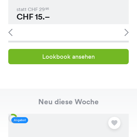
statt CHF
29
95
CHF
15.–
Lookbook ansehen
Neu diese Woche
Angebot
A