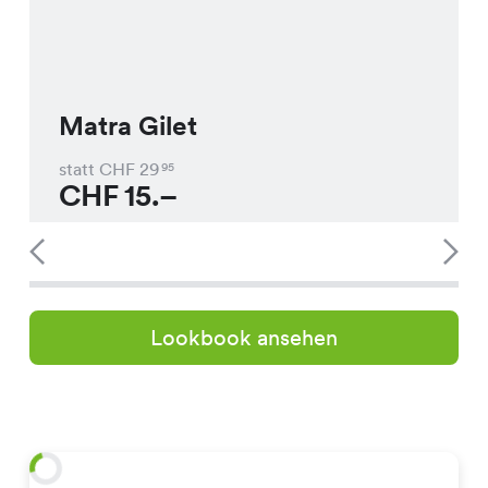
Matra Gilet
statt CHF
29
95
CHF
15.–
Lookbook ansehen