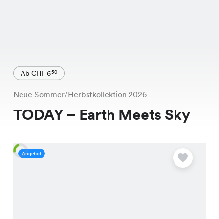
Ab CHF 6
50
Neue Sommer/Herbstkollektion 2026
TODAY – Earth Meets Sky
Angebot
A