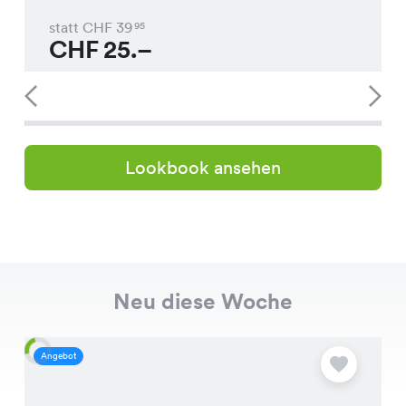
statt CHF
39
95
CHF
25.–
Lookbook ansehen
Neu diese Woche
Angebot
A