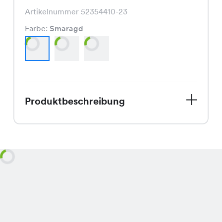
Artikelnummer 52354410-23
Farbe:
Smaragd
Produktbeschreibung
Schnapp Dir dieses super Angebot!
Unser Diana Shirt ist jetzt im Sale und
Du kannst es für nur CHF 2.95 statt
dem regulären Preis von CHF 8.95
bekommen. Es ist in den angesagten
Frühlingsfarben Smaragd, Marine und