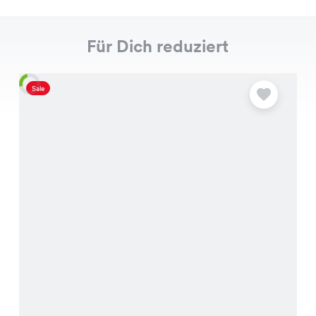
Für Dich reduziert
Sale
S