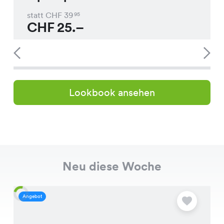
statt CHF
39
95
CHF
25.–
Lookbook ansehen
Neu diese Woche
Angebot
A