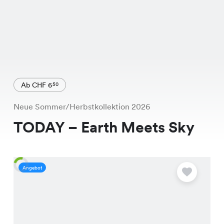
Ab CHF 6
50
Neue Sommer/Herbstkollektion 2026
TODAY – Earth Meets Sky
Angebot
A