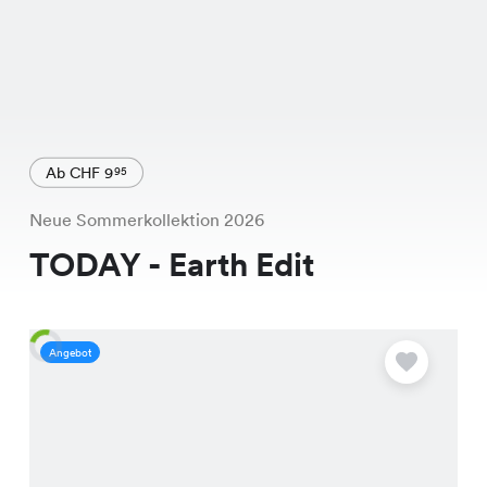
Ab CHF 9
95
Neue Sommerkollektion 2026
TODAY - Earth Edit
Angebot
A