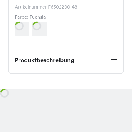
Artikelnummer F6502200-48
Farbe:
Fuchsia
Produktbeschreibung
Bist Du bereit, Deinen Spätsommer-
Look aufzupeppen? Unsere Dita Pants
in leuchtendem Fuchsia und
klassischem Schwarz sind genau das
Richtige für Dich. Mit ihrem
schmeichelnden Schnitt und der