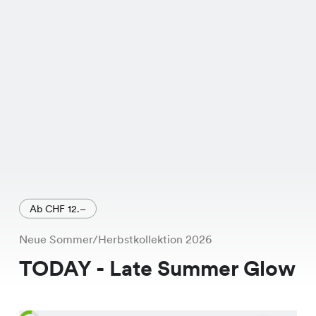
hochwertigen Verarbeitung sind sie
ein Must-Have in jeder Garderobe.
Und das Beste daran? Sie sind jetzt im
Sale! Statt CHF 19.95 kannst Du sie
jetzt für nur CHF 12.95 ergattern.
Beeile Dich, solch ein Schnäppchen
lässt Du Dir sicher nicht entgehen!
Ab CHF 12.–
Neue Sommer/Herbstkollektion 2026
TODAY - Late Summer Glow