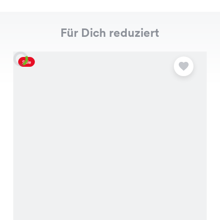
Für Dich reduziert
Sale
S