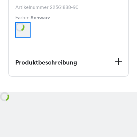
Artikelnummer 22361888-90
Farbe:
Schwarz
Produktbeschreibung
Entdecke das Dorie Shirt, ein Must-
Have für Deine Spätsommer-
Garderobe. Dieses Shirt in
klassischem Schwarz überzeugt mit
seinem schmeichelnden Schnitt und
der hochwertigen Verarbeitung.