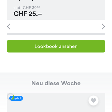
statt CHF
39
95
CHF
25.–
Lookbook ansehen
Neu diese Woche
Angebot
A