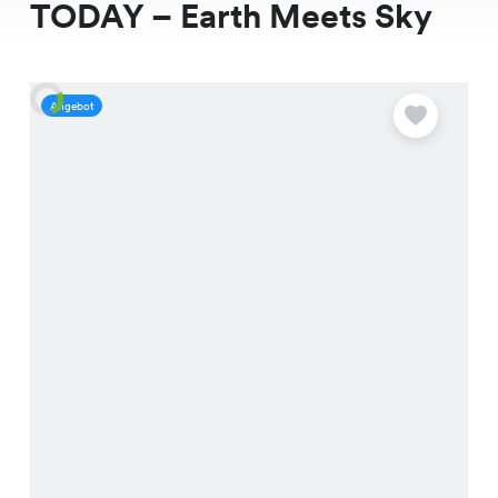
TODAY – Earth Meets Sky
Angebot
A