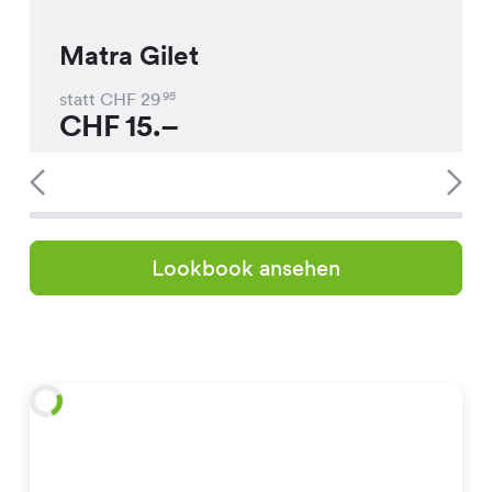
Matra Gilet
statt CHF
29
95
CHF
15.–
Lookbook ansehen