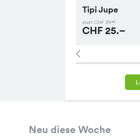
Tipi Jupe
statt CHF
39
95
CHF
25.–
L
Neu diese Woche