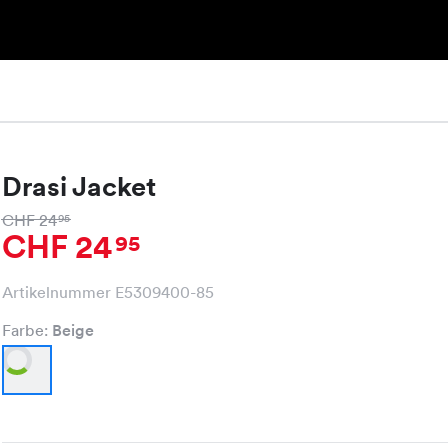
Drasi Jacket
CHF 24
95
CHF 24
95
Artikelnummer E5309400-85
Farbe:
Beige