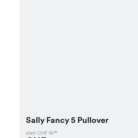
Sally Fancy 5 Pullover
statt CHF
16
95