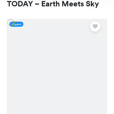
TODAY – Earth Meets Sky
Angebot
A