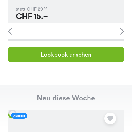
statt CHF
29
95
CHF
15.–
Lookbook ansehen
Neu diese Woche
Angebot
A