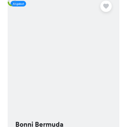
Angebot
A
Bonni Bermuda