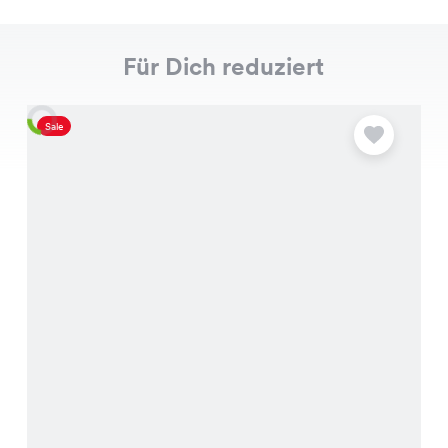
Für Dich reduziert
Sale
S