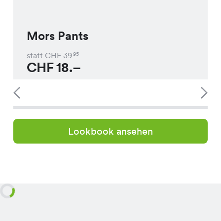
Mors Pants
statt CHF
39
95
CHF
18.–
Lookbook ansehen