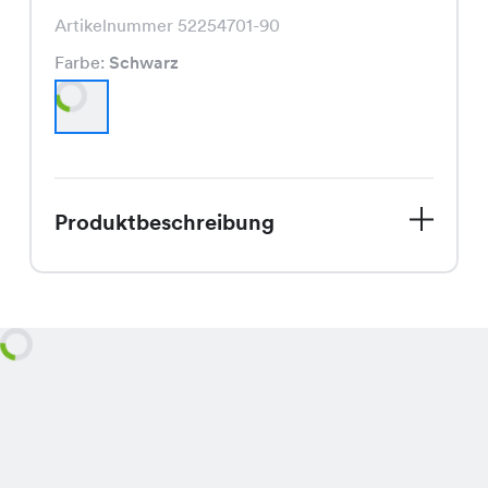
Artikelnummer 52254701-90
Farbe:
Schwarz
Produktbeschreibung
Genau das Richtige für die
Herbstsaison! Unser Dream Shirt in
klassischem Schwarz ist jetzt im Sale
und wartet nur darauf, Dein neues
Lieblingsstück zu werden. Mit seinem
schmeichelnden Schnitt und der