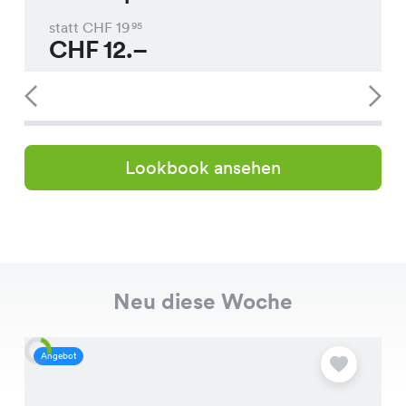
statt CHF
19
95
CHF
12.–
Lookbook ansehen
Neu diese Woche
Angebot
A