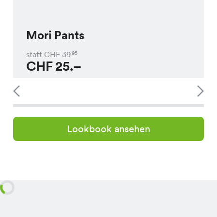
Mori Pants
statt CHF
39
95
CHF
25.–
Lookbook ansehen