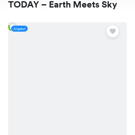
TODAY – Earth Meets Sky
Angebot
A