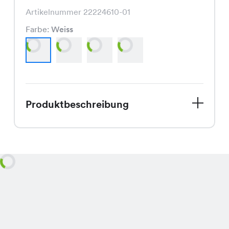
Artikelnummer 22224610-01
Farbe:
Weiss
Produktbeschreibung
Entdecke jetzt das Elena Shirt in
unseren Chicorée Filialen! Dieses Shirt
ist ein echtes Highlight in Deinem
Frühlingskleiderschrank. Mit seinem
klassischen Schnitt und den frischen
Farben Weiss, Rose, Beige und