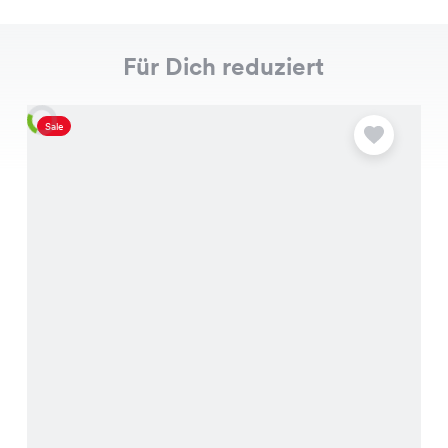
Für Dich reduziert
Sale
S