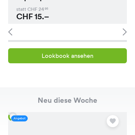
statt CHF
24
95
CHF
15.–
Lookbook ansehen
Neu diese Woche
Angebot
A