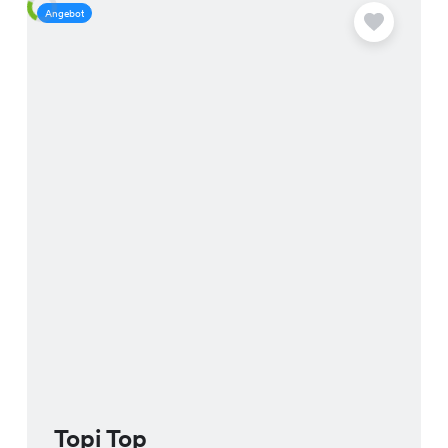
Angebot
A
Topi Top