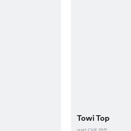
Towi Top
statt CHF
19
95