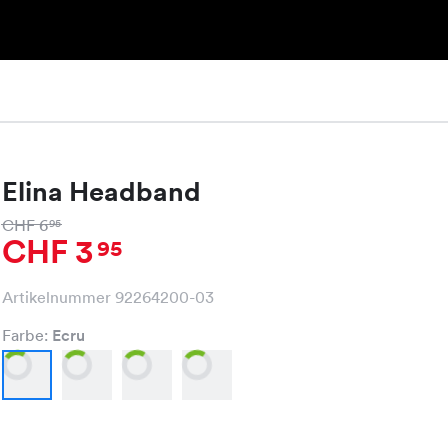
Elina Headband
CHF 6
95
CHF 3
95
Artikelnummer 92264200-03
Farbe:
Ecru