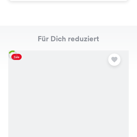
Für Dich reduziert
Sale
S