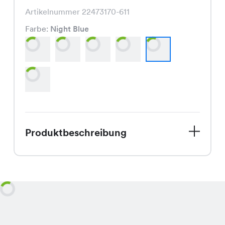
Artikelnummer 22473170-611
Farbe:
Night Blue
Produktbeschreibung
Entdecke das Evi Top, ein Must-Have
für den Sommer, das exklusiv in
unseren Chicorée Filialen erhältlich ist.
Dieses Shirt ist nicht nur trendy,