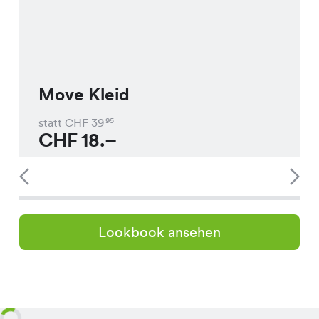
Move Kleid
statt CHF
39
95
CHF
18.–
Lookbook ansehen