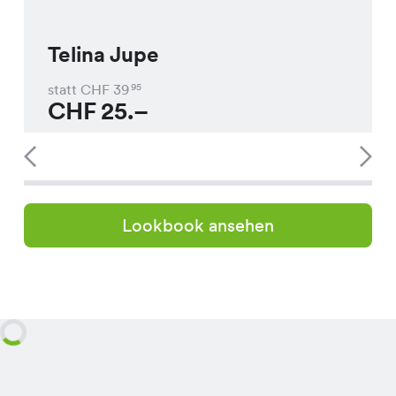
Telina Jupe
statt CHF
39
95
CHF
25.–
Lookbook ansehen