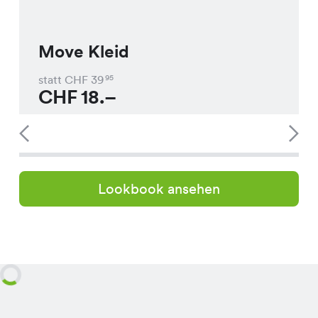
Move Kleid
statt CHF
39
95
CHF
18.–
Lookbook ansehen