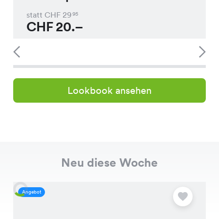
statt CHF
29
95
CHF
20.–
Lookbook ansehen
Neu diese Woche
Angebot
A