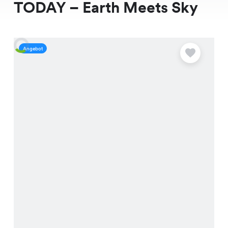
TODAY – Earth Meets Sky
Angebot
A