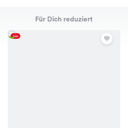
Für Dich reduziert
Sale
S