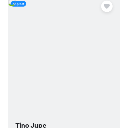
Angebot
A
Tino Jupe