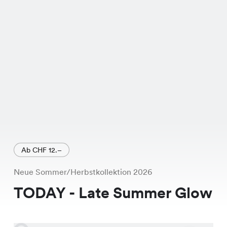
und der hochwertigen Verarbeitung
wirst Du Dich darin rundum
wohlfühlen. Die Fati Bluse ist exklusiv
in unseren Chicorée Filialen erhältlich.
Also, worauf wartest Du noch? Komm
vorbei, probiere sie an und lass Dich
von ihrer Qualität und ihrem Komfort
überzeugen. Wir freuen uns auf
Deinen Besuch!
Ab CHF 12.–
Neue Sommer/Herbstkollektion 2026
TODAY - Late Summer Glow