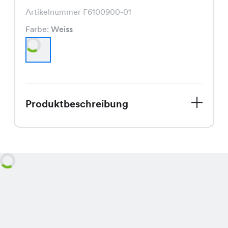
Artikelnummer F6100900-01
Farbe:
Weiss
Produktbeschreibung
Entdecke die Fati Bluse, jetzt in
unserem Sommer Sale für nur CHF
12.95 statt dem regulären Preis von
CHF 29.95. In strahlendem Weiss ist
diese Bluse ein echter Hingucker und
dank ihres schmeichelnden Schnitts