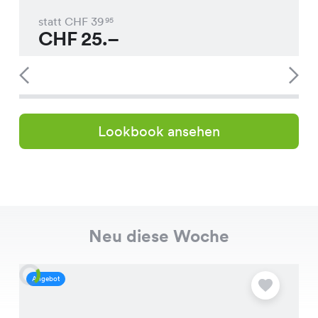
statt CHF
39
95
CHF
25.–
Lookbook ansehen
Neu diese Woche
Angebot
A