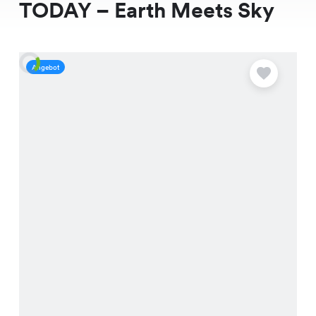
TODAY – Earth Meets Sky
Angebot
A