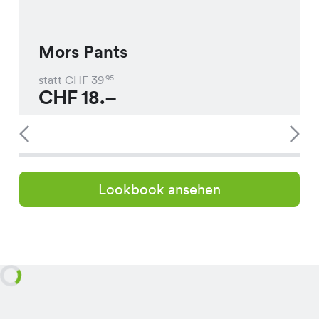
Mors Pants
statt CHF
39
95
CHF
18.–
Lookbook ansehen