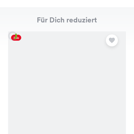
Für Dich reduziert
Sale
S