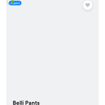
Angebot
A
Belli Pants