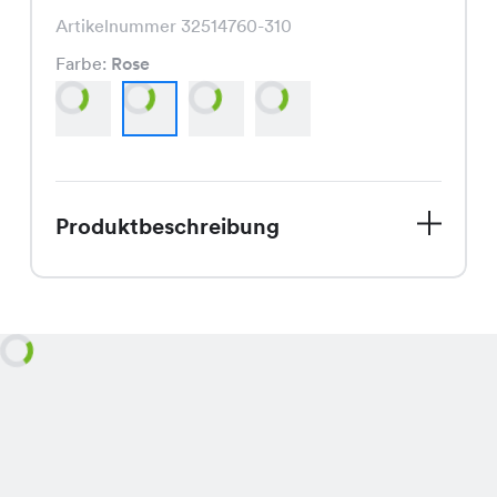
Artikelnummer 32514760-310
Farbe:
Rose
Produktbeschreibung
Das Flora Print Kleid, jetzt im Sale für
nur CHF 14.95 statt CHF 29.95, ist ein
modisches Kleidungsstück in den
Farben Mint, Rose, Night Blue und
Dark Grey, das durch seinen
angenehmen Schnitt und die frischen