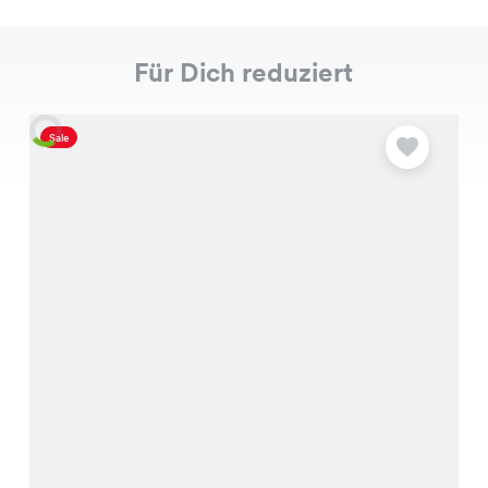
Für Dich reduziert
Sale
S