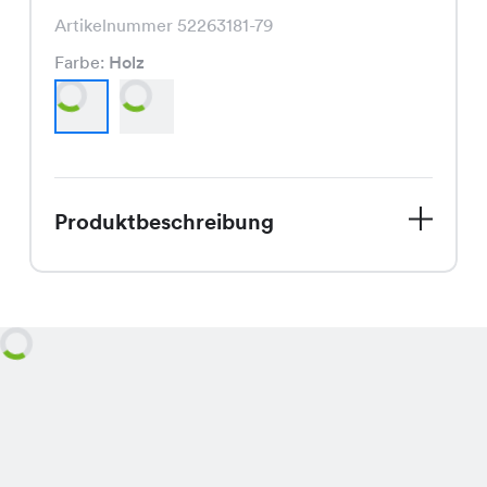
Artikelnummer 52263181-79
Farbe:
Holz
Produktbeschreibung
Entdecke unser Flower Uni Kleid, das
perfekte Stück für den Spätsommer.
In den Farben Holz und Schwarz
erhältlich, schmeichelt es jeder Figur
und bringt Deine natürliche Schönheit
zur Geltung. Dank der hochwertigen