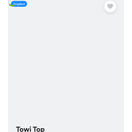
Angebot
A
Towi Top