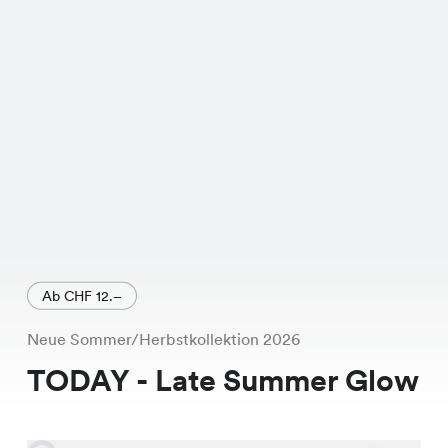
Verarbeitung und dem zeitlosen
Schnitt ist es ein echtes Must-Have.
Aktuell ist dieses Kleid im Sale für nur
CHF 19.95 statt CHF 22.95 erhältlich,
ein echtes Schnäppchen. Komm in
eine unserer über 170 Filialen in der
ganzen Schweiz und lass Dich von der
Qualität und dem Preis überzeugen.
Ab CHF 12.–
Neue Sommer/Herbstkollektion 2026
TODAY - Late Summer Glow