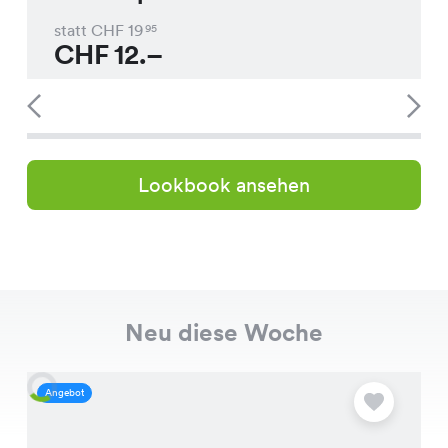
statt CHF
19
95
CHF
12.–
Lookbook ansehen
Neu diese Woche
Angebot
A