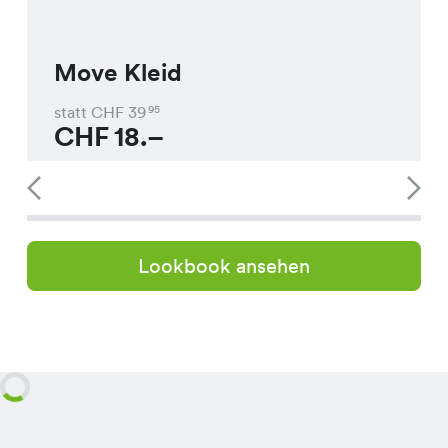
Move Kleid
statt CHF
39
95
CHF
18.–
Lookbook ansehen