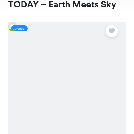
TODAY – Earth Meets Sky
Angebot
A