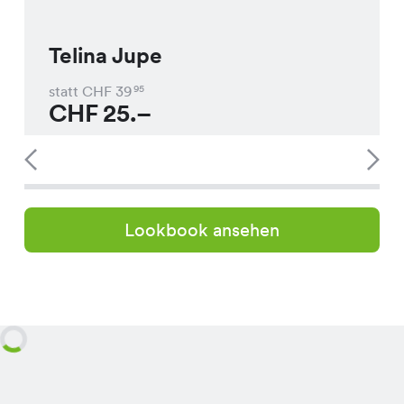
Telina Jupe
statt CHF
39
95
CHF
25.–
Lookbook ansehen