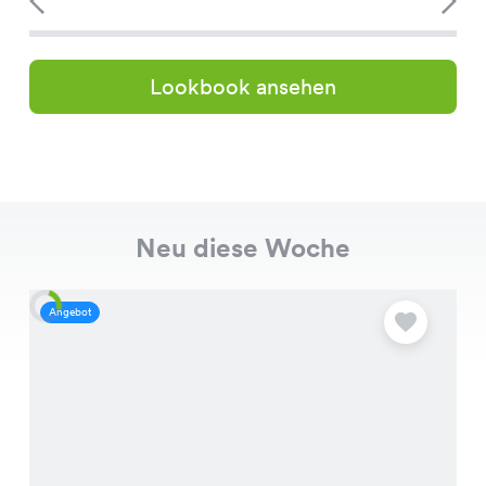
Lookbook ansehen
Neu diese Woche
Angebot
A