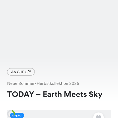
Ab CHF 6
50
Neue Sommer/Herbstkollektion 2026
TODAY – Earth Meets Sky
Angebot
A