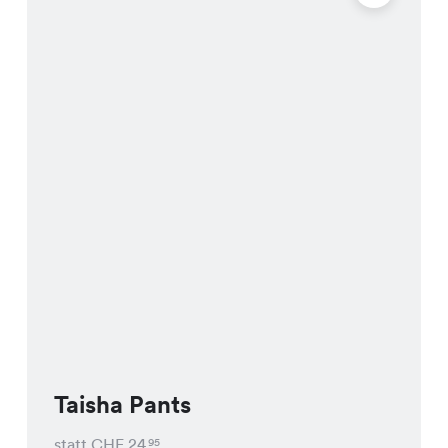
Taisha Pants
statt CHF
24
95