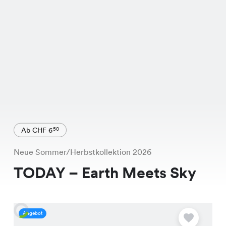
Ab CHF 6
50
Neue Sommer/Herbstkollektion 2026
TODAY – Earth Meets Sky
Angebot
A