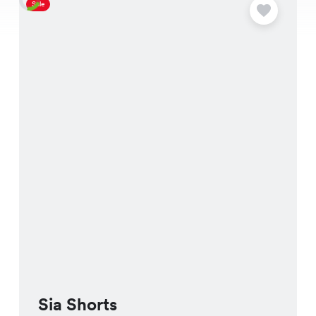
Sale
S
Sia Shorts