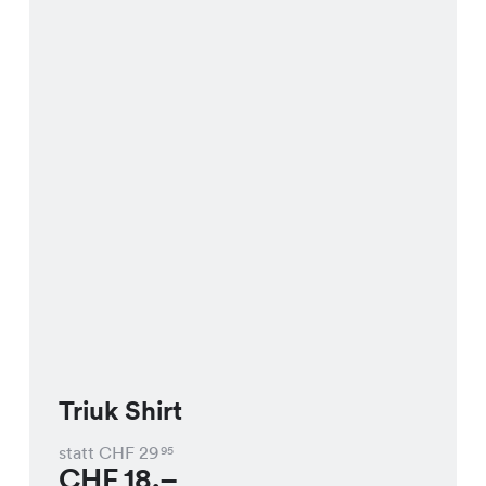
Triuk Shirt
statt CHF
29
95
CHF
18.–