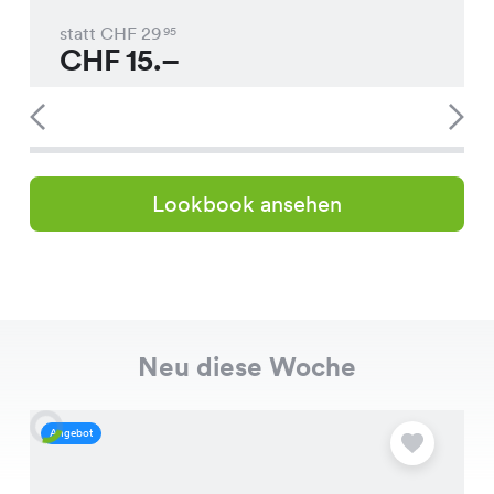
statt CHF
29
95
CHF
15.–
Lookbook ansehen
Neu diese Woche
Angebot
A