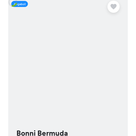
Angebot
A
Bonni Bermuda