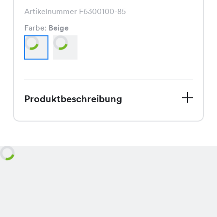
Artikelnummer F6300100-85
Farbe:
Beige
Produktbeschreibung
Erfrische Deinen Sommerlook mit
unserem Ginda Shirt, das jetzt zu
einem Spezialpreis von CHF 16.95
erhältlich ist. Ursprünglich für CHF
19.95 auf den Markt gebracht, ist
dieses Shirt ein echtes Schnäppchen.