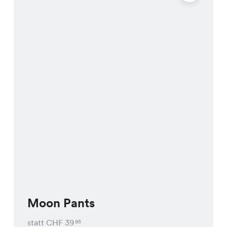
Moon Pants
statt CHF
39
95