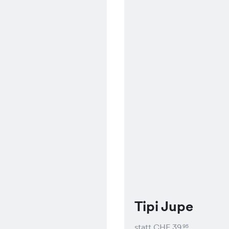
Tipi Jupe
statt CHF
39
95