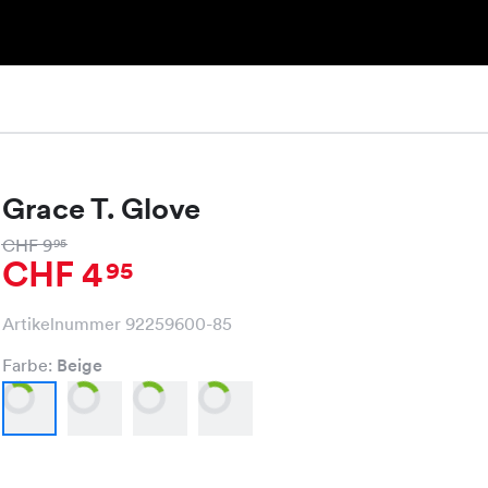
Grace T. Glove
CHF 9
95
CHF 4
95
Artikelnummer 92259600-85
Farbe:
Beige